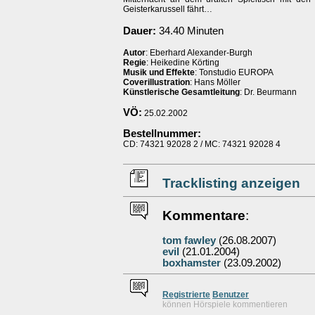
Geisterkarussell fährt…
Dauer:
34.40 Minuten
Autor
: Eberhard Alexander-Burgh
Regie
: Heikedine Körting
Musik und Effekte
: Tonstudio EUROPA
Coverillustration
: Hans Möller
Künstlerische Gesamtleitung
: Dr. Beurmann
VÖ:
25.02.2002
Bestellnummer:
CD: 74321 92028 2 / MC: 74321 92028 4
Tracklisting anzeigen
Kommentare
:
tom fawley
(26.08.2007)
evil
(21.01.2004)
boxhamster
(23.09.2002)
Re
g
istrierte
Benutzer
können Hörspiele kommentieren