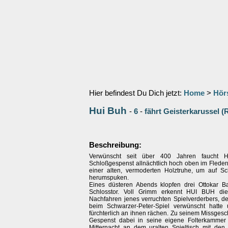
Hier befindest Du Dich jetzt:
Home
>
Hör
Hui Buh
-
6
-
fährt Geisterkarussel 
Beschreibung:
Verwünscht seit über 400 Jahren faucht 
Schloßgespenst allnächtlich hoch oben im Flede
einer alten, vermoderten Holztruhe, um auf S
herumspuken.
Eines düsteren Abends klopfen drei Ottokar 
Schlosstor. Voll Grimm erkennt HUI BUH di
Nachfahren jenes verruchten Spielverderbers, de
beim Schwarzer-Peter-Spiel verwünscht hatte 
fürchterlich an ihnen rächen. Zu seinem Missgesc
Gespenst dabei in seine eigene Folterkammer
Mitternacht an dem uralten Spieltisch mit den