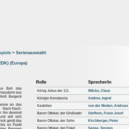
spiele
>
Serienauswahl
:
(RDK)
(
Europa
)
Rolle
Sprecher/in
Hui Buh das
König Julius der 111.
Wilcke, Claus
rmausturm aus
chloß Burgeck
Königin Konstanzia
Andree, Ingrid
Barone an das
Kastellan
von der Meden, Andreas
e Nach-Nach-
r ihn dereinst
Baron Ottokar, der Großvater
Steffens, Franz-Josef
und will sich
hick gerät das
Baron Ottokar, der Sohn
Kirchberger, Peter
 bis es Punkt
Baron Ottokar, der Enkel
Sense, Torsten
 drei Baronen