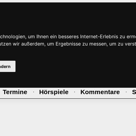
hnologien, um Ihnen ein besseres Internet-Erlebnis zu erm
nutzen wir außerdem, um Ergebnisse zu messen, um zu ve
ndern
Termine
Hörspiele
Kommentare
S
·
·
·