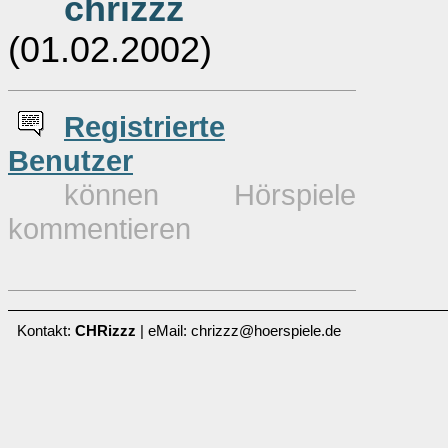
chrizzz
(01.02.2002)
Re
g
istrierte
Benutzer
können Hörspiele
kommentieren
Kontakt:
CHRizzz
| eMail: chrizzz@hoerspiele.de