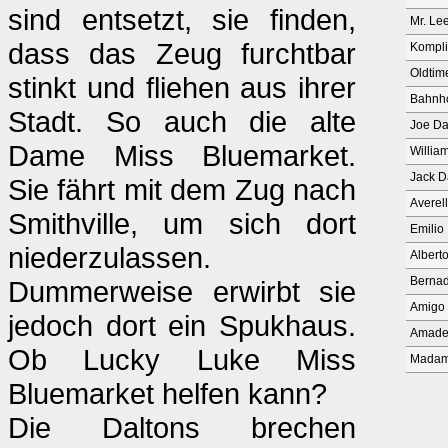
sind entsetzt, sie finden,
Mr. Le
dass das Zeug furchtbar
Kompl
Oldtim
stinkt und fliehen aus ihrer
Bahnho
Stadt. So auch die alte
Joe Da
Dame Miss Bluemarket.
Willia
Jack D
Sie fährt mit dem Zug nach
Averel
Smithville, um sich dort
Emilio
niederzulassen.
Albert
Berna
Dummerweise erwirbt sie
Amigo
jedoch dort ein Spukhaus.
Amad
Ob Lucky Luke Miss
Madam
Bluemarket helfen kann?
Die Daltons brechen