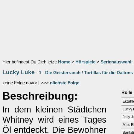
Hier befindest Du Dich jetzt:
Home
>
Hörspiele
>
Serienauswahl
:
Lucky Luke
-
1
-
Die Geisterranch / Tortillas für die Daltons
keine Folge davor | >>>
nächste Folge
Beschreibung:
Rolle
Erzähl
In dem kleinen Städtchen
Lucky 
Whitney wird eines Tages
Jolly 
Miss B
Öl entdeckt. Die Bewohner
Bankdi