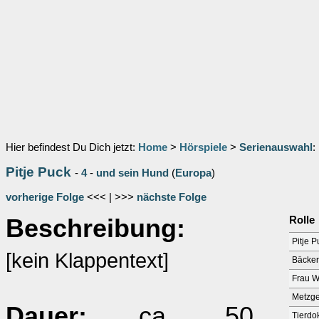
Hier befindest Du Dich jetzt:
Home
>
Hörspiele
>
Serienauswahl
:
Pitje Puck
-
4
-
und sein Hund
(
Europa
)
vorherige Folge
<<< | >>>
nächste Folge
Beschreibung:
Rolle
Pitje P
[kein Klappentext]
Bäcker
Frau W
Metzge
Dauer:
ca. 50
Tierdo