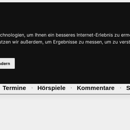
hnologien, um Ihnen ein besseres Internet-Erlebnis zu erm
nutzen wir außerdem, um Ergebnisse zu messen, um zu ve
ndern
Termine
Hörspiele
Kommentare
S
·
·
·