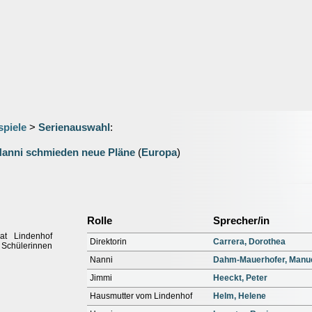
spiele
>
Serienauswahl
:
Nanni schmieden neue Pläne
(
Europa
)
Rolle
Sprecher/in
at Lindenhof
Direktorin
Carrera, Dorothea
e Schülerinnen
Nanni
Dahm-Mauerhofer, Manu
Jimmi
Heeckt, Peter
Hausmutter vom Lindenhof
Helm, Helene