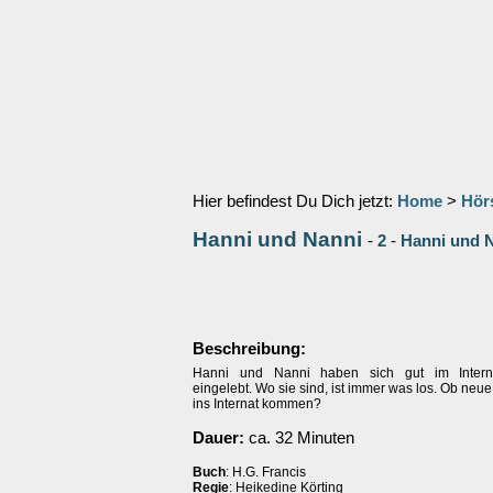
Hier befindest Du Dich jetzt:
Home
>
Hör
Hanni und Nanni
-
2
-
Hanni und 
Beschreibung:
Hanni und Nanni haben sich gut im Intern
eingelebt. Wo sie sind, ist immer was los. Ob neu
ins Internat kommen?
Dauer:
ca. 32 Minuten
Buch
: H.G. Francis
Regie
: Heikedine Körting