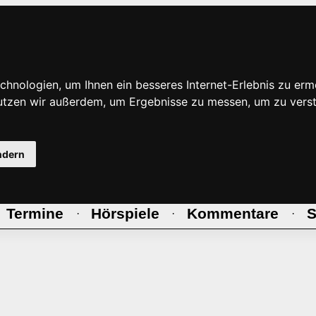
hnologien, um Ihnen ein besseres Internet-Erlebnis zu erm
nutzen wir außerdem, um Ergebnisse zu messen, um zu ve
ndern
Termine
Hörspiele
Kommentare
S
·
·
·