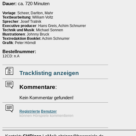
Dauer:
ca. 720 Minuten
Vorlage
: Scheer, Darlton, Mahr
Textbearbeitung
: William Voltz
Sprecher
: Josef Tratnik
Executive producer
: Hans Greis, Achim Schnurrer
Technik und Musik
: Michael Sonnen
Illustrationen
: Johnny Bruck
Textredaktion Booklet
: Achim Schnurrer
Grafik
: Peter Hörndl
Bestellnummer:
12CD: n.A
Tracklisting anzeigen
Kommentare
:
Kein Kommentar gefunden!
Re
g
istrierte
Benutzer
können Hörspiele kommentieren