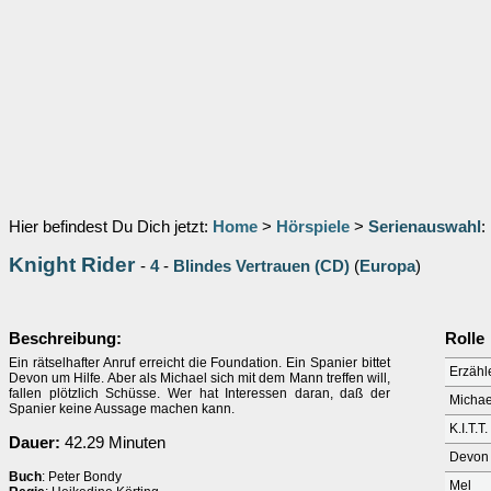
Hier befindest Du Dich jetzt:
Home
>
Hörspiele
>
Serienauswahl
:
Knight Rider
-
4
-
Blindes Vertrauen (CD)
(
Europa
)
Beschreibung:
Rolle
Ein rätselhafter Anruf erreicht die Foundation. Ein Spanier bittet
Erzähl
Devon um Hilfe. Aber als Michael sich mit dem Mann treffen will,
fallen plötzlich Schüsse. Wer hat Interessen daran, daß der
Michae
Spanier keine Aussage machen kann.
K.I.T.T.
Dauer:
42.29 Minuten
Devon 
Buch
: Peter Bondy
Mel