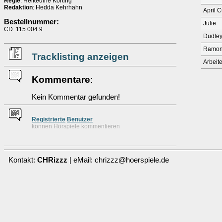
Regie
: Heikedine Körting
Redaktion
: Hedda Kehrhahn
April C
Bestellnummer:
Julie
CD: 115 004.9
Dudle
Ramo
Tracklisting anzeigen
Arbeite
Kommentare
:
Kein Kommentar gefunden!
Re
g
istrierte
Benutzer
können Hörspiele kommentieren
Kontakt:
CHRizzz
| eMail: chrizzz@hoerspiele.de