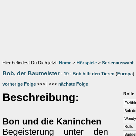
Hier befindest Du Dich jetzt:
Home
>
Hörspiele
>
Serienauswahl
:
Bob, der Baumeister
-
10
-
Bob hilft den Tieren
(
Europa
)
vorherige Folge
<<< | >>>
nächste Folge
Beschreibung:
Rolle
Erzähl
Bob de
Bon und die Kaninchen
Wendy
Rollo
Begeisterung unter den
Budde