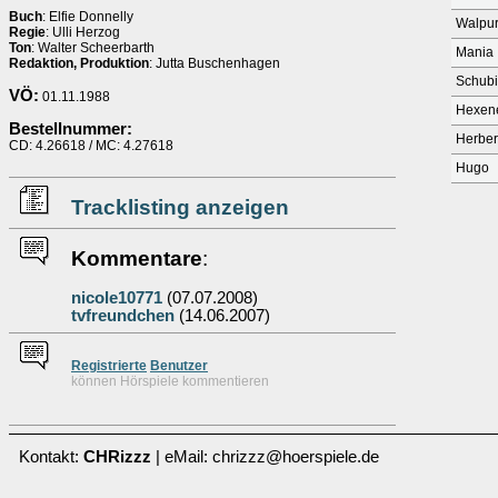
Buch
: Elfie Donnelly
Walpur
Regie
: Ulli Herzog
Ton
: Walter Scheerbarth
Mania
Redaktion, Produktion
: Jutta Buschenhagen
Schub
VÖ:
01.11.1988
Hexen
Bestellnummer:
Herber
CD: 4.26618 / MC: 4.27618
Hugo
Tracklisting anzeigen
Kommentare
:
nicole10771
(07.07.2008)
tvfreundchen
(14.06.2007)
Re
g
istrierte
Benutzer
können Hörspiele kommentieren
Kontakt:
CHRizzz
| eMail: chrizzz@hoerspiele.de