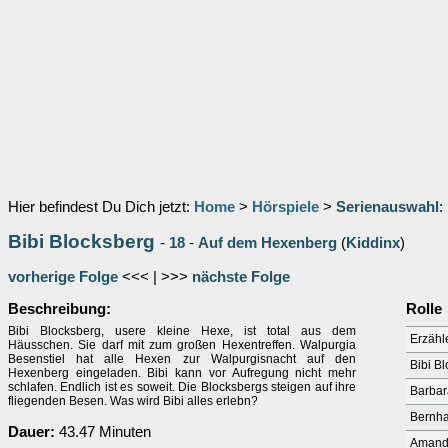
Hier befindest Du Dich jetzt:
Home
>
Hörspiele
>
Serienauswahl
:
Bibi Blocksberg
-
18
-
Auf dem Hexenberg
(
Kiddinx
)
vorherige Folge
<<< | >>>
nächste Folge
Beschreibung:
Rolle
Bibi Blocksberg, usere kleine Hexe, ist total aus dem
Erzähl
Häusschen. Sie darf mit zum großen Hexentreffen. Walpurgia
Besenstiel hat alle Hexen zur Walpurgisnacht auf den
Bibi B
Hexenberg eingeladen. Bibi kann vor Aufregung nicht mehr
schlafen. Endlich ist es soweit. Die Blocksbergs steigen auf ihre
Barbar
fliegenden Besen. Was wird Bibi alles erlebn?
Bernha
Dauer:
43.47 Minuten
Aman