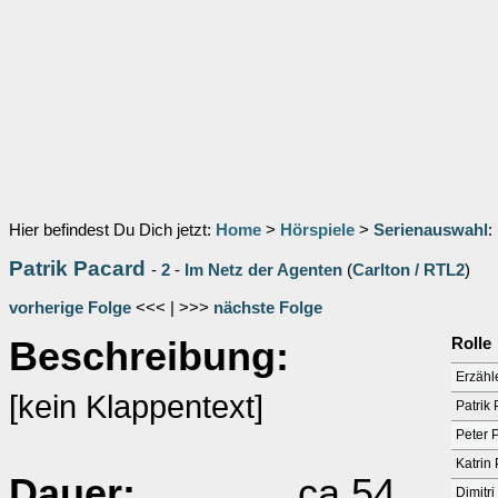
Hier befindest Du Dich jetzt:
Home
>
Hörspiele
>
Serienauswahl
:
Patrik Pacard
-
2
-
Im Netz der Agenten
(
Carlton / RTL2
)
vorherige Folge
<<< | >>>
nächste Folge
Beschreibung:
Rolle
Erzähl
[kein Klappentext]
Patrik
Peter 
Katrin
Dauer:
ca.54
Dimitri