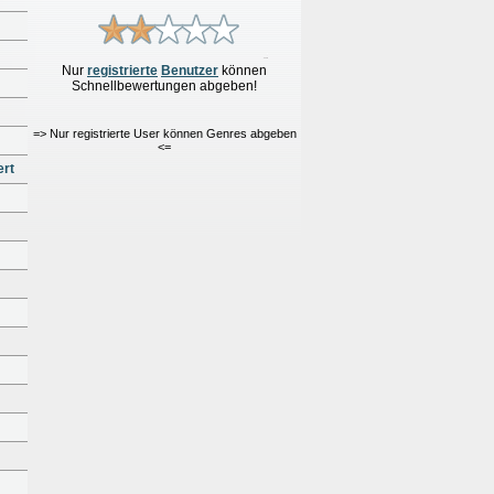
Nur
re
g
istrierte
Benutzer
können
Schnellbewertungen
abgeben!
=> Nur registrierte User können Genres abgeben
<=
ert