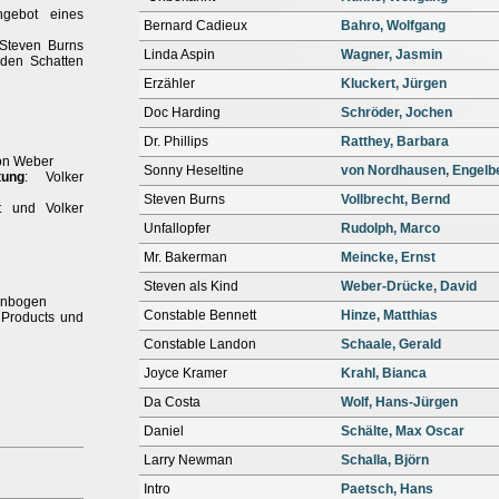
gebot eines
Bernard Cadieux
Bahro, Wolfgang
 Steven Burns
Linda Aspin
Wagner, Jasmin
 den Schatten
Erzähler
Kluckert, Jürgen
Doc Harding
Schröder, Jochen
Dr. Phillips
Ratthey, Barbara
on Weber
Sonny Heseltine
von Nordhausen, Engelb
tung
: Volker
Steven Burns
Vollbrecht, Bernd
t und Volker
Unfallopfer
Rudolph, Marco
Mr. Bakerman
Meincke, Ernst
Steven als Kind
Weber-Drücke, David
enbogen
Constable Bennett
Hinze, Matthias
 Products und
Constable Landon
Schaale, Gerald
Joyce Kramer
Krahl, Bianca
Da Costa
Wolf, Hans-Jürgen
Daniel
Schälte, Max Oscar
Larry Newman
Schalla, Björn
Intro
Paetsch, Hans