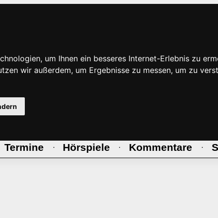
hnologien, um Ihnen ein besseres Internet-Erlebnis zu erm
nutzen wir außerdem, um Ergebnisse zu messen, um zu ve
ndern
Termine
Hörspiele
Kommentare
S
·
·
·