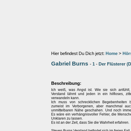
Hier befindest Du Dich jetzt:
Home
>
Hör
Gabriel Burns
-
1
-
Der Flüsterer (
Beschreibung:
Ich weiß, was Angst ist. Wie sie sich anfühlt
Verstand lähmt und jeden in ein hilfloses, zit
verwandeln kann.
Ich muss von schrecklichen Begebenheiten be
zumeist im Verborgenen, aber manchmal auc
unmittelbaren Nähe geschahen. Und noch imme
Es wäre ein verhängnisvoller Fehler, die Mensch
Unklaren zu lassen.
Es ist an der Zeit, dass Sie die Wahrheit erfahren.
Steven Burns Verstand befindet sich im freien Fall.