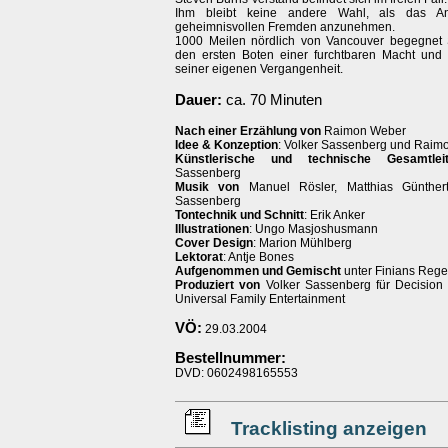
Ihm bleibt keine andere Wahl, als das An
geheimnisvollen Fremden anzunehmen.
1000 Meilen nördlich von Vancouver begegnet
den ersten Boten einer furchtbaren Macht und
seiner eigenen Vergangenheit.
Dauer:
ca. 70 Minuten
Nach einer Erzählung von
Raimon Weber
Idee & Konzeption
: Volker Sassenberg und Raim
Künstlerische und technische Gesamtlei
Sassenberg
Musik von
Manuel Rösler, Matthias Günther
Sassenberg
Tontechnik und Schnitt
: Erik Anker
Illustrationen
: Ungo Masjoshusmann
Cover Design
: Marion Mühlberg
Lektorat
: Antje Bones
Aufgenommen und Gemischt
unter Finians Reg
Produziert von
Volker Sassenberg für Decision
Universal Family Entertainment
VÖ:
29.03.2004
Bestellnummer:
DVD: 0602498165553
Tracklisting anzeigen