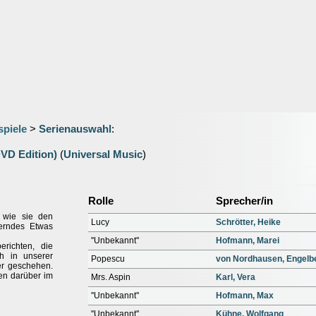
spiele
>
Serienauswahl
:
DVD Edition)
(
Universal Music
)
Rolle
Sprecher/in
, wie sie den
Lucy
Schrötter, Heike
terndes Etwas
''Unbekannt''
Hofmann, Marei
richten, die
h in unserer
Popescu
von Nordhausen, Engelb
r geschehen.
en darüber im
Mrs. Aspin
Karl, Vera
''Unbekannt''
Hofmann, Max
''Unbekannt''
Kühne, Wolfgang