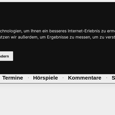
hnologien, um Ihnen ein besseres Internet-Erlebnis zu erm
nutzen wir außerdem, um Ergebnisse zu messen, um zu ve
ndern
Termine
Hörspiele
Kommentare
S
·
·
·