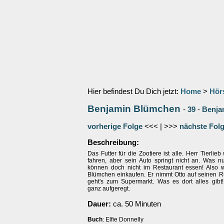
Hier befindest Du Dich jetzt:
Home
>
Hör
Benjamin Blümchen
-
39
-
Benjam
vorherige Folge
<<< | >>>
nächste Fol
Beschreibung:
Das Futter für die Zootiere ist alle. Herr Tierlieb
fahren, aber sein Auto springt nicht an. Was n
können doch nicht im Restaurant essen! Also 
Blümchen einkaufen. Er nimmt Otto auf seinen 
geht's zum Supermarkt. Was es dort alles gibt!
ganz aufgeregt.
Dauer:
ca. 50 Minuten
Buch
: Elfie Donnelly