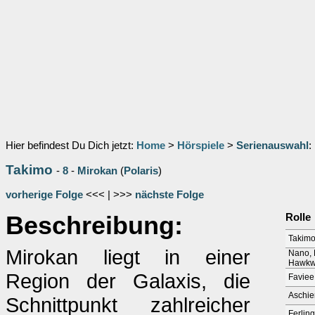
Hier befindest Du Dich jetzt:
Home
>
Hörspiele
>
Serienauswahl
:
Takimo
-
8
-
Mirokan
(
Polaris
)
vorherige Folge
<<< | >>>
nächste Folge
Beschreibung:
Rolle
Takimo
Mirokan liegt in einer
Nano, 
Hawkw
Region der Galaxis, die
Faviee,
Aschie
Schnittpunkt zahlreicher
Ferling