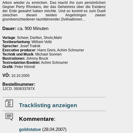
Arkon wieder zu erreichen. Das macht ihn zum persönlichen
Gegner Perry Rhodans, der das Geheimnis über die Existenz
der Erde gewahrt haben möchte. Und so kommt es zum Duell
zwischen diesen beiden Angehörigen zweier
grundverschiedener raumfahrender Zivilisationen…
Dauer:
ca. 900 Minuten
Vorlage
: Scheer, Darlton, Shols,Mahr
Textbearbeitung
: William Voltz
Sprecher
: Josef Tratnik
Executive producer
: Hans Greis, Achim Schnurrer
Technik und Musik
: Michael Sonnen
Illustrationen
: Johnny Bruck
Textredaktion Booklet
: Achim Schnurrer
Grafik
: Peter Hörndl
VÖ:
10.10.2005
Bestellnummer:
12CD: 393633787X
Tracklisting anzeigen
Kommentare
:
goldstatue
(28.04.2007)