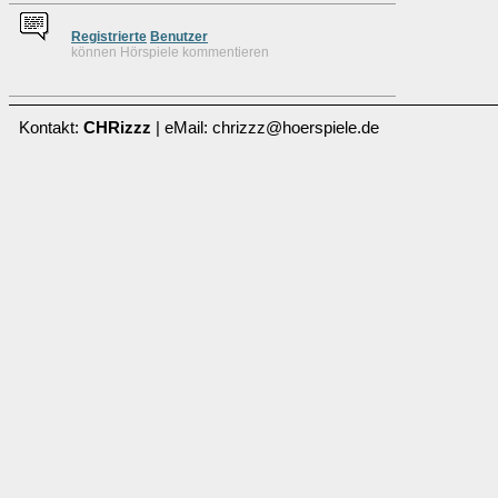
Re
g
istrierte
Benutzer
können Hörspiele kommentieren
Kontakt:
CHRizzz
| eMail: chrizzz@hoerspiele.de