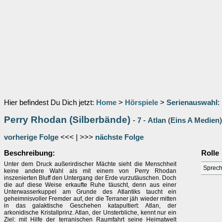
Hier befindest Du Dich jetzt:
Home
>
Hörspiele
>
Serienauswahl
:
Perry Rhodan (Silberbände)
-
7
-
Atlan
(
Eins A Medien
)
vorherige Folge
<<< | >>>
nächste Folge
Beschreibung:
Rolle
Unter dem Druck außerirdischer Mächte sieht die Menschheit
Sprech
keine andere Wahl als mit einem von Perry Rhodan
inszenierten Bluff den Untergang der Erde vurzutäuschen. Doch
die auf diese Weise erkaufte Ruhe täuscht, denn aus einer
Unterwasserkuppel am Grunde des Atlantiks taucht ein
geheimnisvoller Fremder auf, der die Terraner jäh wieder mitten
in das galaktische Geschehen katapultiert: Atlan, der
arkonidische Kristallprinz. Atlan, der Unsterbliche, kennt nur ein
Ziel: mit Hilfe der terranischen Raumfahrt seine Heimatwelt