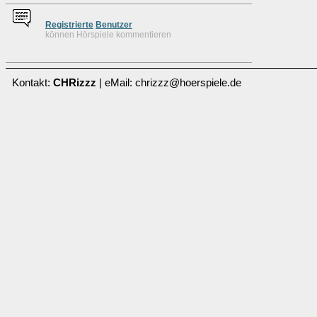
Re
g
istrierte
Benutzer
können Hörspiele kommentieren
Kontakt:
CHRizzz
| eMail: chrizzz@hoerspiele.de