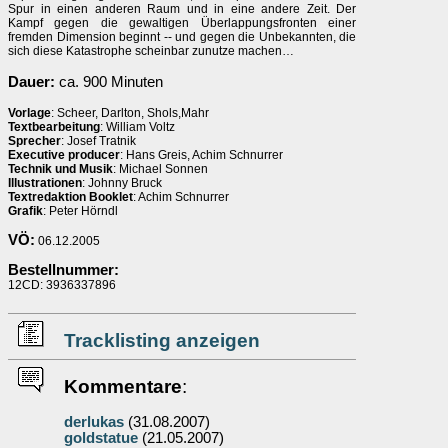
Spur in einen anderen Raum und in eine andere Zeit. Der
Kampf gegen die gewaltigen Überlappungsfronten einer
fremden Dimension beginnt -- und gegen die Unbekannten, die
sich diese Katastrophe scheinbar zunutze machen…
Dauer:
ca. 900 Minuten
Vorlage
: Scheer, Darlton, Shols,Mahr
Textbearbeitung
: William Voltz
Sprecher
: Josef Tratnik
Executive producer
: Hans Greis, Achim Schnurrer
Technik und Musik
: Michael Sonnen
Illustrationen
: Johnny Bruck
Textredaktion Booklet
: Achim Schnurrer
Grafik
: Peter Hörndl
VÖ:
06.12.2005
Bestellnummer:
12CD: 3936337896
Tracklisting anzeigen
Kommentare
:
derlukas
(31.08.2007)
goldstatue
(21.05.2007)