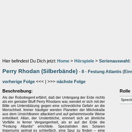
Hier befindest Du Dich jetzt:
Home
>
Hörspiele
>
Serienauswahl
:
Perry Rhodan (Silberbände)
-
8
-
Festung Atlantis
(
Ein
vorherige Folge
<<< | >>>
nächste Folge
Beschreibung:
Rolle
Als der Robotregent erfährt, daß der Untergang der Erde nichts
Sprech
als ein genialer Bluff Perry Rhodans war, wendet er sich mit der
Bitte um Unterstützung gegen eine schreckliche Gefahr an die
Menschheit. Immer häufiger werden Planeten der Milchstraße
aus dem Unsichtbaren attackiert und auf geheimnisvolle Weise
entvölkert. Atlan, der Unsterbliche, erinnert sich an ähnliche
Vorfälle in ferner Vergangenheit, als er auf der Erde die
"Festung Atlantis" errichtete. Spezialisten des Solaren
Imperiums gelingt es schließlich, eine Spur zu finden -- eine