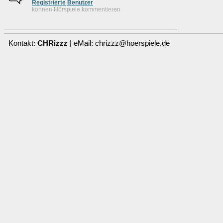
Re
g
istrierte
Benutzer
können Hörspiele kommentieren
Kontakt:
CHRizzz
| eMail: chrizzz@hoerspiele.de