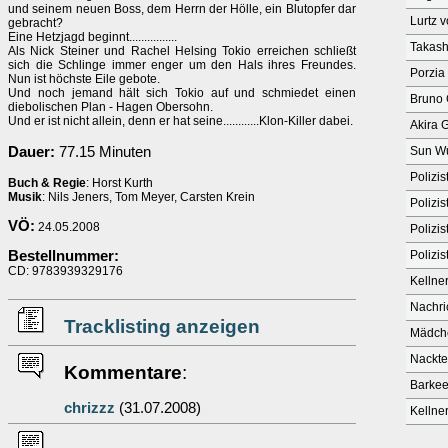
und seinem neuen Boss, dem Herrn der Hölle, ein Blutopfer dar
Lurtz 
gebracht?
Eine Hetzjagd beginnt................
Takash
Als Nick Steiner und Rachel Helsing Tokio erreichen schließt
sich die Schlinge immer enger um den Hals ihres Freundes.
Porzia 
Nun ist höchste Eile gebote.
Und noch jemand hält sich Tokio auf und schmiedet einen
Bruno 
diebolischen Plan - Hagen Obersohn.
Und er ist nicht allein, denn er hat seine............Klon-Killer dabei.
Akira 
Dauer:
77.15 Minuten
Sun W
Polizis
Buch & Regie
: Horst Kurth
Musik
: Nils Jeners, Tom Meyer, Carsten Krein
Polizis
VÖ:
24.05.2008
Polizis
Bestellnummer:
Polizis
CD: 9783939329176
Kellne
Nachri
Tracklisting anzeigen
Mädch
Nackte
Kommentare
:
Barkee
chrizzz
(31.07.2008)
Kellne