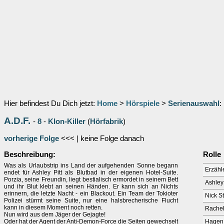
Hier befindest Du Dich jetzt:
Home
>
Hörspiele
>
Serienauswahl
:
A.D.F.
-
8
-
Klon-Killer
(
Hörfabrik
)
vorherige Folge
<<< | keine Folge danach
Beschreibung:
Rolle
Was als Urlaubstrip ins Land der aufgehenden Sonne begann
Erzähl
endet für Ashley Pitt als Blutbad in der eigenen Hotel-Suite.
Porzia, seine Freundin, liegt bestialisch ermordet in seinem Bett
Ashley 
und ihr Blut klebt an seinen Händen. Er kann sich an Nichts
erinnern, die letzte Nacht - ein Blackout. Ein Team der Tokioter
Nick S
Polizei stürmt seine Suite, nur eine halsbrecherische Flucht
kann in diesem Moment noch retten.
Rachel
Nun wird aus dem Jäger der Gejagte!
Oder hat der Agent der Anti-Demon-Force die Seiten gewechselt
Hagen