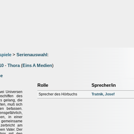
spiele
>
Serienauswahl
:
10
-
Thora
(
Eins A Medien
)
ge
Rolle
Sprecher/in
wei Universen
Sprecher des Hörbuchs
Tratnik, Josef
chiffen des
s gelang, die
ten, muß sich
ren befassen.
ensgefährlich,
n, in einer
er gemeinsame
zerbricht am
nen Vater. Der
dnis mit den