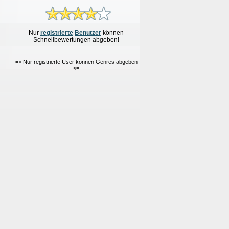
Nur
re
g
istrierte
Benutzer
können
Schnellbewertungen
abgeben!
=> Nur registrierte User können Genres abgeben
<=