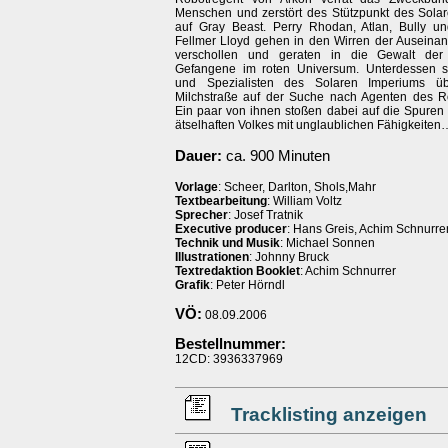
Menschen und zerstört des Stützpunkt des Sola
auf Gray Beast. Perry Rhodan, Atlan, Bully u
Fellmer Lloyd gehen in den Wirren der Auseina
verschollen und geraten in die Gewalt der
Gefangene im roten Universum. Unterdessen s
und Spezialisten des Solaren Imperiums üb
Milchstraße auf der Suche nach Agenten des R
Ein paar von ihnen stoßen dabei auf die Spuren 
ätselhaften Volkes mit unglaublichen Fähigkeiten
Dauer:
ca. 900 Minuten
Vorlage
: Scheer, Darlton, Shols,Mahr
Textbearbeitung
: William Voltz
Sprecher
: Josef Tratnik
Executive producer
: Hans Greis, Achim Schnurre
Technik und Musik
: Michael Sonnen
Illustrationen
: Johnny Bruck
Textredaktion Booklet
: Achim Schnurrer
Grafik
: Peter Hörndl
VÖ:
08.09.2006
Bestellnummer:
12CD: 3936337969
Tracklisting anzeigen