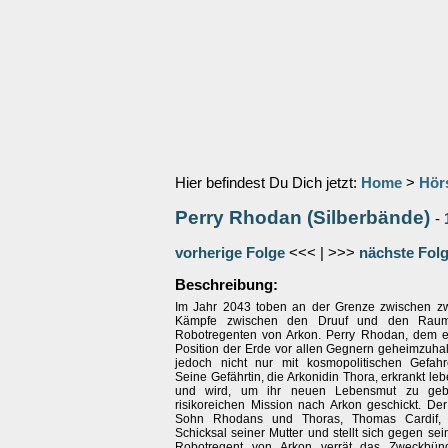
Hier befindest Du Dich jetzt:
Home
>
Hör
Perry Rhodan (Silberbände)
-
vorherige Folge
<<< | >>>
nächste Fol
Beschreibung:
Im Jahr 2043 toben an der Grenze zwischen z
Kämpfe zwischen den Druuf und den Raums
Robotregenten von Arkon. Perry Rhodan, dem e
Position der Erde vor allen Gegnern geheimzuhal
jedoch nicht nur mit kosmopolitischen Gefah
Seine Gefährtin, die Arkonidin Thora, erkrankt leb
und wird, um ihr neuen Lebensmut zu gebe
risikoreichen Mission nach Arkon geschickt. D
Sohn Rhodans und Thoras, Thomas Cardif, 
Schicksal seiner Mutter und stellt sich gegen sei
Robotregent von Arkon verrät das Zweckbün