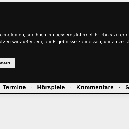
hnologien, um Ihnen ein besseres Internet-Erlebnis zu erm
nutzen wir außerdem, um Ergebnisse zu messen, um zu ve
ndern
Termine
Hörspiele
Kommentare
S
·
·
·