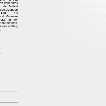
ren Imperiums
nd der Mutant
ndersetzungen
 Druuf - als
ind Mutanten
erall in der
obotregenten.
eines uralten,
…
r