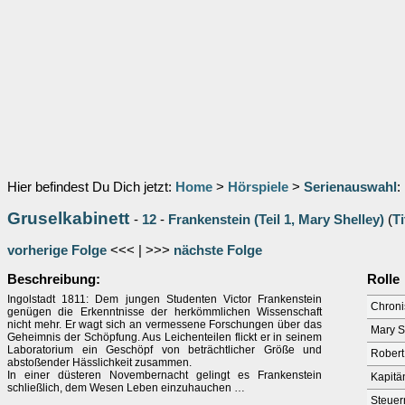
Hier befindest Du Dich jetzt:
Home
>
Hörspiele
>
Serienauswahl
:
Gruselkabinett
-
12
-
Frankenstein (Teil 1, Mary Shelley)
(
T
vorherige Folge
<<< | >>>
nächste Folge
Beschreibung:
Rolle
Ingolstadt 1811: Dem jungen Studenten Victor Frankenstein
Chroni
genügen die Erkenntnisse der herkömmlichen Wissenschaft
nicht mehr. Er wagt sich an vermessene Forschungen über das
Mary S
Geheimnis der Schöpfung. Aus Leichenteilen flickt er in seinem
Laboratorium ein Geschöpf von beträchtlicher Größe und
Robert
abstoßender Hässlichkeit zusammen.
In einer düsteren Novembernacht gelingt es Frankenstein
Kapitä
schließlich, dem Wesen Leben einzuhauchen …
Steue