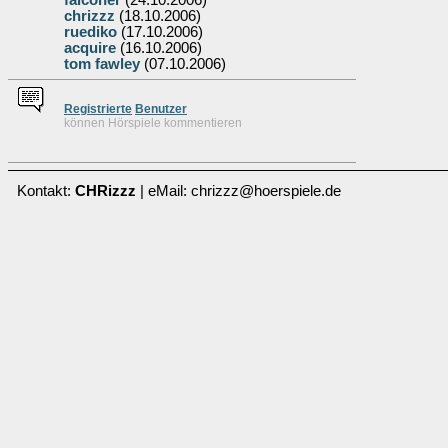
falconer
(24.10.2006)
chrizzz
(18.10.2006)
ruediko
(17.10.2006)
acquire
(16.10.2006)
tom fawley
(07.10.2006)
Re
g
istrierte
Benutzer
können Hörspiele kommentieren
Kontakt:
CHRizzz
| eMail: chrizzz@hoerspiele.de