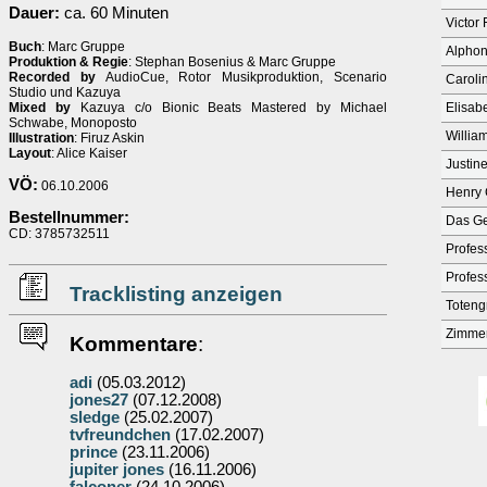
Dauer:
ca. 60 Minuten
Victor
Buch
: Marc Gruppe
Alphon
Produktion & Regie
: Stephan Bosenius & Marc Gruppe
Recorded by
AudioCue, Rotor Musikproduktion, Scenario
Caroli
Studio und Kazuya
Mixed by
Kazuya c/o Bionic Beats Mastered by Michael
Elisab
Schwabe, Monoposto
Willia
Illustration
: Firuz Askin
Layout
: Alice Kaiser
Justine
VÖ:
06.10.2006
Henry 
Bestellnummer:
Das G
CD: 3785732511
Profes
Profes
Tracklisting anzeigen
Toteng
Zimmer
Kommentare
:
adi
(05.03.2012)
jones27
(07.12.2008)
sledge
(25.02.2007)
tvfreundchen
(17.02.2007)
prince
(23.11.2006)
jupiter jones
(16.11.2006)