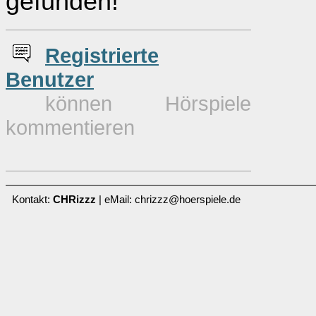
gefunden!
Re
g
istrierte
Benutzer
können Hörspiele
kommentieren
Kontakt:
CHRizzz
| eMail: chrizzz@hoerspiele.de