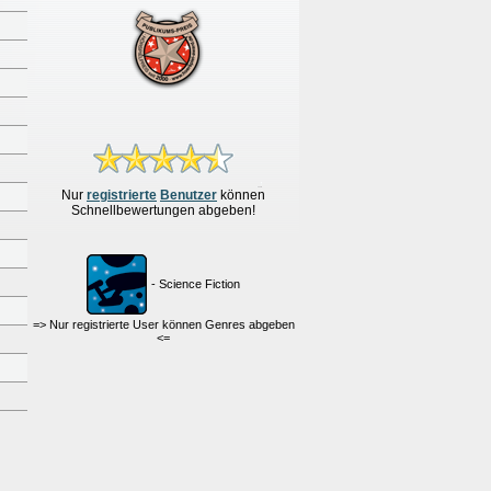
Nur
re
g
istrierte
Benutzer
können
Schnellbewertungen
abgeben!
- Science Fiction
=> Nur registrierte User können Genres abgeben
<=