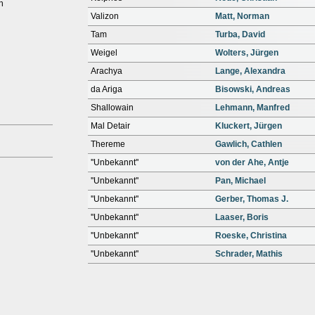
h
Valizon
Matt, Norman
Tam
Turba, David
Weigel
Wolters, Jürgen
Arachya
Lange, Alexandra
da Ariga
Bisowski, Andreas
Shallowain
Lehmann, Manfred
Mal Detair
Kluckert, Jürgen
Thereme
Gawlich, Cathlen
''Unbekannt''
von der Ahe, Antje
''Unbekannt''
Pan, Michael
''Unbekannt''
Gerber, Thomas J.
''Unbekannt''
Laaser, Boris
''Unbekannt''
Roeske, Christina
''Unbekannt''
Schrader, Mathis