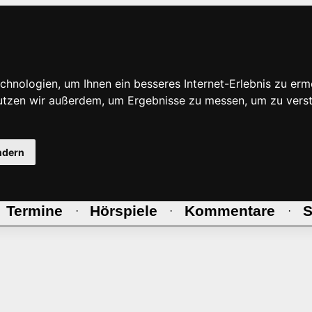
hnologien, um Ihnen ein besseres Internet-Erlebnis zu erm
nutzen wir außerdem, um Ergebnisse zu messen, um zu ve
ndern
Termine
Hörspiele
Kommentare
S
·
·
·