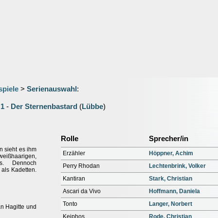
spiele
>
Serienauswahl
:
-
1
-
Der Sternenbastard
(
Lübbe
)
Rolle
Sprecher/in
an sieht es ihm
Erzähler
Höppner, Achim
eißhaarigen,
ms. Dennoch
Perry Rhodan
Lechtenbrink, Volker
 als Kadetten.
Kantiran
Stark, Christian
Ascari da Vivo
Hoffmann, Daniela
Tonto
Langer, Norbert
ian Hagitte und
Keiphos
Rode, Christian