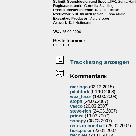
Schnitt, Sounddesign und Special FX
: Sonja Hart
Regieassistentin
: Cornelia Schilling
Produktionsassistentin
: Kataliin Hartke
Prduktion
: STIL im Auftrag von Lübbe Audio
Executive Producer
: Marc Sieper
Artwork
: Kai Hoffmann
VÖ:
25.09.2006
Bestellnummer:
CD: 3163
Tracklisting anzeigen
Kommentare
:
maringo
(03.12.2015)
pitchfork
(04.10.2008)
waz_leser
(19.03.2008)
stopfi
(24.05.2007)
vasco
(26.03.2007)
steve-rich
(24.03.2007)
prince
(13.03.2007)
snoopy
(08.03.2007)
chris donnerhall
(25.01.2007)
hörspieler
(23.01.2007)
falconer
(29.11.2006)