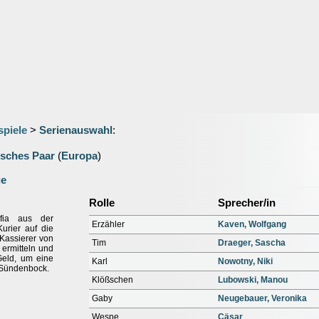
spiele
>
Serienauswahl
:
isches Paar
(
Europa
)
ge
Rolle
Sprecher/in
ofia aus der
Erzähler
Kaven, Wolfgang
urier auf die
Kassierer von
Tim
Draeger, Sascha
ermitteln und
Geld, um eine
Karl
Nowotny, Niki
s Sündenbock.
Klößschen
Lubowski, Manou
Gaby
Neugebauer, Veronika
Wespe
Cäsar