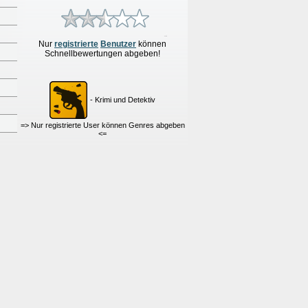
Nur
re
g
istrierte
Benutzer
können
Schnellbewertungen
abgeben!
- Krimi und Detektiv
=> Nur registrierte User können Genres abgeben
<=