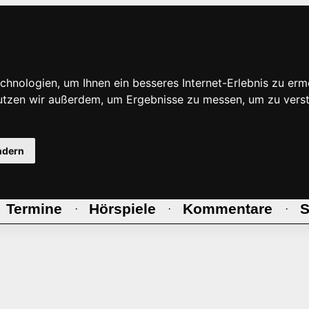
hnologien, um Ihnen ein besseres Internet-Erlebnis zu erm
nutzen wir außerdem, um Ergebnisse zu messen, um zu ve
ndern
Termine
Hörspiele
Kommentare
S
·
·
·