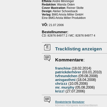
Effekte
:André Minninger
Redaktion
: Wanda Osten
Cover Illustration
: Reiner Stolte
Design
: Atelier Schoedsack
Verlag
: BMG Ariola Miller GmbH
Eine BMG Ariola Miller Produktion
VÖ:
21.07.2006
Bestellnummer:
CD: 82876 84977 2 / MC: 82876 84977 4
Tracklisting anzeigen
Kommentare
:
franchise
(18.02.2014)
patrickderhörer
(03.01.2010)
tvfreundchen
(09.08.2008)
anisgasthmi
(18.04.2008)
chrizzz
(10.09.2006)
mr. murphy
(05.08.2006)
krizz!
(27.07.2006)
Re
g
istrierte
Benutzer
können Hörspiele kommentieren