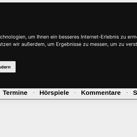
hnologien, um Ihnen ein besseres Internet-Erlebnis zu erm
nutzen wir außerdem, um Ergebnisse zu messen, um zu ve
ndern
Termine
Hörspiele
Kommentare
S
·
·
·