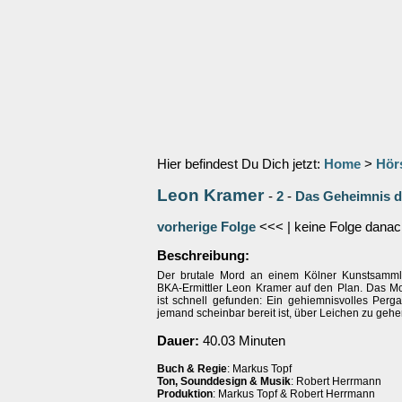
Hier befindest Du Dich jetzt:
Home
>
Hör
Leon Kramer
-
2
-
Das Geheimnis de
vorherige Folge
<<< | keine Folge danac
Beschreibung:
Der brutale Mord an einem Kölner Kunstsammle
BKA-Ermittler Leon Kramer auf den Plan. Das Mot
ist schnell gefunden: Ein gehiemnisvolles Perga
jemand scheinbar bereit ist, über Leichen zu gehen
Dauer:
40.03 Minuten
Buch & Regie
: Markus Topf
Ton, Sounddesign & Musik
: Robert Herrmann
Produktion
: Markus Topf & Robert Herrmann