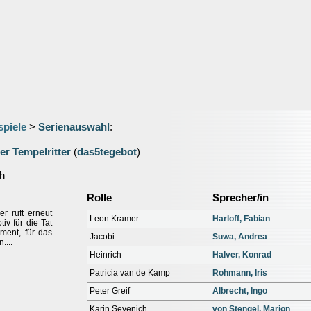
spiele
>
Serienauswahl
:
r Tempelritter
(
das5tegebot
)
h
Rolle
Sprecher/in
r ruft erneut
Leon Kramer
Harloff, Fabian
iv für die Tat
ment, für das
Jacobi
Suwa, Andrea
....
Heinrich
Halver, Konrad
Patricia van de Kamp
Rohmann, Iris
Peter Greif
Albrecht, Ingo
Karin Sevenich
von Stengel, Marion