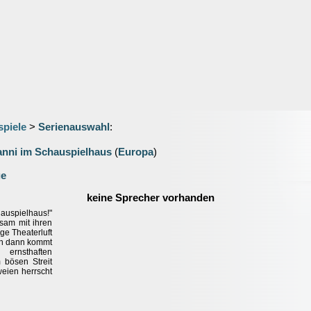
spiele
>
Serienauswahl
:
anni im Schauspielhaus
(
Europa
)
ge
keine Sprecher vorhanden
hauspielhaus!"
sam mit ihren
ge Theaterluft
ch dann kommt
rnsthaften
 bösen Streit
weien herrscht