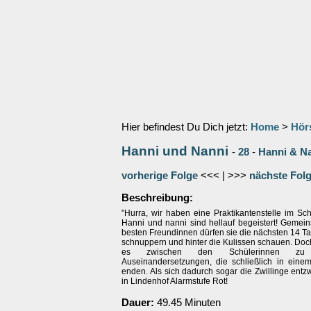
Hier befindest Du Dich jetzt:
Home
>
Hör
Hanni und Nanni
-
28
-
Hanni & N
vorherige Folge
<<< | >>>
nächste Fol
Beschreibung:
"Hurra, wir haben eine Praktikantenstelle im Sc
Hanni und nanni sind hellauf begeistert! Gemein
besten Freundinnen dürfen sie die nächsten 14 Ta
schnuppern und hinter die Kulissen schauen. Do
es zwischen den Schülerinnen zu e
Auseinandersetzungen, die schließlich in einem
enden. Als sich dadurch sogar die Zwillinge entz
in Lindenhof Alarmstufe Rot!
Dauer:
49.45 Minuten