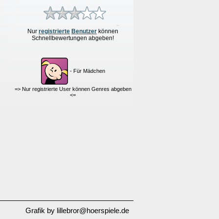
Nur
re
g
istrierte
Benutzer
können
Schnellbewertungen
abgeben!
- Für Mädchen
=> Nur registrierte User können Genres abgeben
<=
Grafik by lillebror@hoerspiele.de