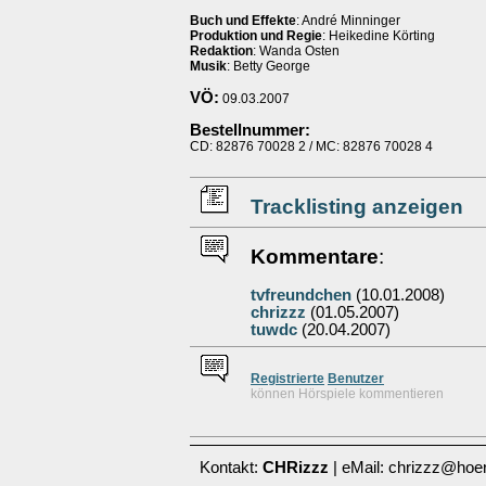
Buch und Effekte
: André Minninger
Produktion und Regie
: Heikedine Körting
Redaktion
: Wanda Osten
Musik
: Betty George
VÖ:
09.03.2007
Bestellnummer:
CD: 82876 70028 2 / MC: 82876 70028 4
Tracklisting anzeigen
Kommentare
:
tvfreundchen
(10.01.2008)
chrizzz
(01.05.2007)
tuwdc
(20.04.2007)
Re
g
istrierte
Benutzer
können Hörspiele kommentieren
Kontakt:
CHRizzz
| eMail: chrizzz@hoer