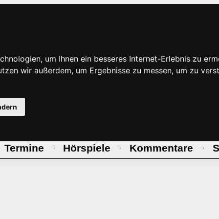
hnologien, um Ihnen ein besseres Internet-Erlebnis zu erm
nutzen wir außerdem, um Ergebnisse zu messen, um zu ve
ndern
Termine
Hörspiele
Kommentare
S
·
·
·