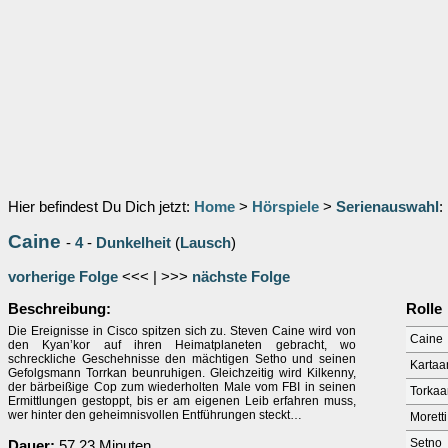
Hier befindest Du Dich jetzt:
Home
>
Hörspiele
>
Serienauswahl
:
Caine
-
4
-
Dunkelheit
(
Lausch
)
vorherige Folge
<<< | >>>
nächste Folge
Beschreibung:
Rolle
Die Ereignisse in Cisco spitzen sich zu. Steven Caine wird von
Caine
den Kyan’kor auf ihren Heimatplaneten gebracht, wo
schreckliche Geschehnisse den mächtigen Setho und seinen
Kartaa
Gefolgsmann Torrkan beunruhigen. Gleichzeitig wird Kilkenny,
der bärbeißige Cop zum wiederholten Male vom FBI in seinen
Torkaa
Ermittlungen gestoppt, bis er am eigenen Leib erfahren muss,
wer hinter den geheimnisvollen Entführungen steckt…
Moretti
Setno
Dauer:
57.23 Minuten