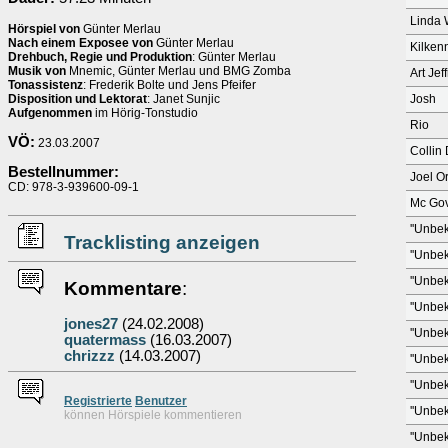
Linda 
Hörspiel von
Günter Merlau
Nach einem Exposee von
Günter Merlau
Kilken
Drehbuch, Regie und Produktion
: Günter Merlau
Musik von
Mnemic, Günter Merlau und BMG Zomba
Art Jeff
Tonassistenz
: Frederik Bolte und Jens Pfeifer
Disposition und Lektorat
: Janet Sunjic
Josh
Aufgenommen
im Hörig-Tonstudio
Rio
VÖ:
23.03.2007
Collin
Bestellnummer:
Joel O
CD: 978-3-939600-09-1
Mc Go
''Unbek
Tracklisting anzeigen
''Unbek
''Unbek
Kommentare
:
''Unbek
jones27
(24.02.2008)
''Unbek
quatermass
(16.03.2007)
chrizzz
(14.03.2007)
''Unbek
''Unbek
Re
g
istrierte
Benutzer
''Unbek
können Hörspiele kommentieren
''Unbek