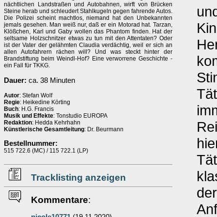
nächtlichen Landstraßen und Autobahnen, wirft von Brücken
und
Steine herab und schleudert Stahlkugeln gegen fahrende Autos.
Die Polizei scheint machtlos, niemand hat den Unbekannten
Kin
jemals gesehen. Man weiß nur, daß er ein Motorad hat. Tarzan,
Klößchen, Karl und Gaby wollen das Phantom finden. Hat der
seltsame Holzschnitzer etwas zu tun mit den Attentaten? Oder
Her
ist der Vater der gelähmten Claudia verdächtig, weil er sich an
allen Autofahrern rächen will? Und was steckt hinter der
ko
Brandstiftung beim Weindl-Hof? Eine verworrene Geschichte -
ein Fall für TKKG.
St
Dauer:
ca. 38 Minuten
Tät
Autor
: Stefan Wolf
Regie
: Heikedine Körting
im
Buch
: H.G. Francis
Musik und Effekte
: Tonstudio EUROPA
Re
Redaktion
: Hedda Kehrhahn
Künstlerische Gesamtleitung
: Dr. Beurmann
hie
Bestellnummer:
515 722.6 (MC) / 115 722.1 (LP)
Tät
kl
Tracklisting anzeigen
der
Kommentare
:
Anf