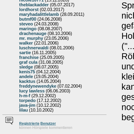
nicole10771
(19.11.2020)
Sp
theblackadder
(05.07.2017)
lordhorst
(02.03.2017)
nic
maryhadalittlelamb
(28.09.2011)
butmf00
(24.06.2008)
gef
steveo
(24.03.2008)
maringo
(08.08.2007)
Hol
drachenauge
(08.10.2006)
mr. murphy
(23.05.2006)
walker
(22.01.2006)
(".
luschnerwaldi
(08.01.2006)
sartie
(16.11.2005)
Röh
franchise
(25.09.2005)
graf cula
(31.08.2005)
und
sledge
(08.07.2005)
kenis75
(04.12.2004)
kle
andele
(19.05.2004)
kacktus
(14.05.2004)
ka
freddynewendyke
(07.02.2004)
lucy lawless
(06.06.2003)
ge
h-m-f
(29.12.2002)
torpedo
(17.12.2002)
noc
java-jim
(10.12.2002)
lilau
(10.10.2002)
beg
Re
g
istrierte
Benutzer
können Hörspiele kommentieren