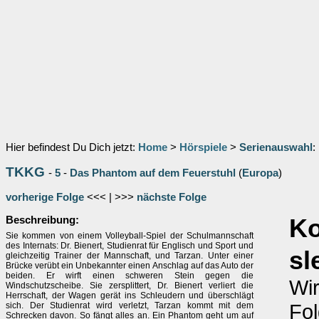
Hier befindest Du Dich jetzt:
Home
>
Hörspiele
>
Serienauswahl
:
TKKG
-
5
-
Das Phantom auf dem Feuerstuhl
(
Europa
)
vorherige Folge
<<< | >>>
nächste Folge
Beschreibung:
K
Sie kommen von einem Volleyball-Spiel der Schulmannschaft
des Internats: Dr. Bienert, Studienrat für Englisch und Sport und
sl
gleichzeitig Trainer der Mannschaft, und Tarzan. Unter einer
Brücke verübt ein Unbekannter einen Anschlag auf das Auto der
beiden. Er wirft einen schweren Stein gegen die
Wir
Windschutzscheibe. Sie zersplittert, Dr. Bienert verliert die
Herrschaft, der Wagen gerät ins Schleudern und überschlägt
Fo
sich. Der Studienrat wird verletzt, Tarzan kommt mit dem
Schrecken davon. So fängt alles an. Ein Phantom geht um auf