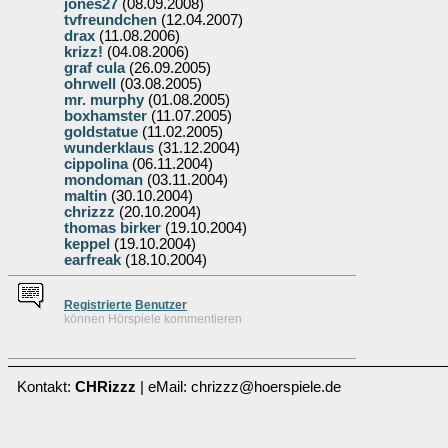
jones27
(08.09.2008)
tvfreundchen
(12.04.2007)
drax
(11.08.2006)
krizz!
(04.08.2006)
graf cula
(26.09.2005)
ohrwell
(03.08.2005)
mr. murphy
(01.08.2005)
boxhamster
(11.07.2005)
goldstatue
(11.02.2005)
wunderklaus
(31.12.2004)
cippolina
(06.11.2004)
mondoman
(03.11.2004)
maltin
(30.10.2004)
chrizzz
(20.10.2004)
thomas birker
(19.10.2004)
keppel
(19.10.2004)
earfreak
(18.10.2004)
Re
g
istrierte
Benutzer
können Hörspiele kommentieren
Kontakt:
CHRizzz
| eMail: chrizzz@hoerspiele.de