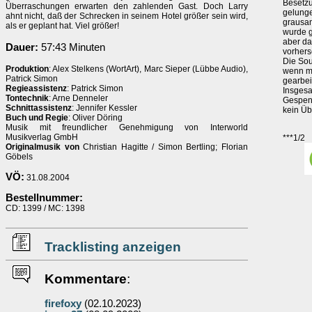
Besetzu
Überraschungen erwarten den zahlenden Gast. Doch Larry
gelunge
ahnt nicht, daß der Schrecken in seinem Hotel größer sein wird,
grausa
als er geplant hat. Viel größer!
wurde g
aber da
Dauer:
57:43 Minuten
vorhers
Die Sou
Produktion
: Alex Stelkens (WortArt), Marc Sieper (Lübbe Audio),
wenn ma
Patrick Simon
gearbeit
Regieassistenz
: Patrick Simon
Insgesa
Tontechnik
: Arne Denneler
Gespens
Schnittassistenz
: Jennifer Kessler
kein Übe
Buch und Regie
: Oliver Döring
Musik mit freundlicher Genehmigung von Interworld
Musikverlag GmbH
***1/2
Originalmusik von
Christian Hagitte / Simon Bertling; Florian
Göbels
VÖ:
31.08.2004
Bestellnummer:
CD: 1399 / MC: 1398
Tracklisting anzeigen
Kommentare
:
firefoxy
(02.10.2023)