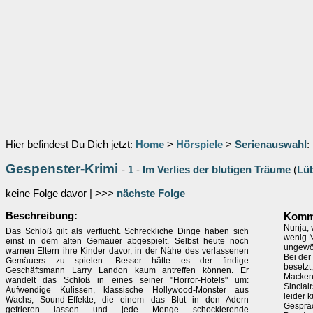
Hier befindest Du Dich jetzt:
Home
>
Hörspiele
>
Serienauswahl
:
Gespenster-Krimi
-
1
-
Im Verlies der blutigen Träume
(
Lü
keine Folge davor | >>>
nächste Folge
Beschreibung:
Komm
Nunja, 
Das Schloß gilt als verflucht. Schreckliche Dinge haben sich
wenig N
einst in dem alten Gemäuer abgespielt. Selbst heute noch
ungewöh
warnen Eltern ihre Kinder davor, in der Nähe des verlassenen
Bei der
Gemäuers zu spielen. Besser hätte es der findige
besetzt
Geschäftsmann Larry Landon kaum antreffen können. Er
Mackens
wandelt das Schloß in eines seiner "Horror-Hotels" um:
Sinclai
Aufwendige Kulissen, klassische Hollywood-Monster aus
leider k
Wachs, Sound-Effekte, die einem das Blut in den Adern
Gespräc
gefrieren lassen und jede Menge schockierende