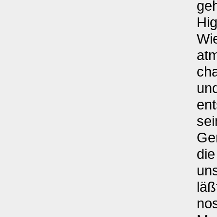
geh
Hig
Wie
at
ch
und
ent
sei
Ger
die
un
läß
nos