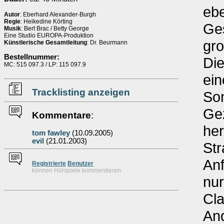
ebe
Autor
: Eberhard Alexander-Burgh
Regie
: Heikedine Körting
Ges
Musik
: Bert Brac / Betty George
Eine Studio EUROPA-Produktion
gro
Künstlerische Gesamtleitung
: Dr. Beurmann
Bestellnummer:
Die
MC: 515 097.3 / LP: 115 097.9
ein
Tracklisting anzeigen
Son
Gez
Kommentare
:
her
tom fawley
(10.09.2005)
evil
(21.01.2003)
Str
Anf
Re
g
istrierte
Benutzer
können Hörspiele kommentieren
nur
Cla
An