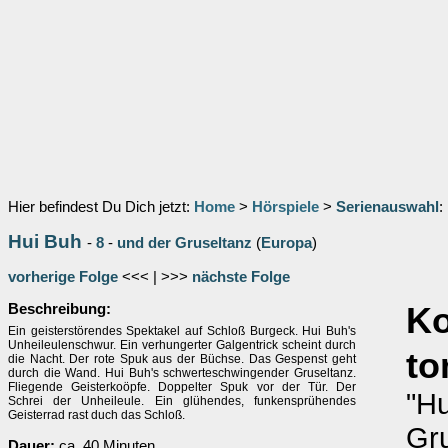
Hier befindest Du Dich jetzt:
Home
>
Hörspiele
>
Serienauswahl
:
Hui Buh
-
8
-
und der Gruseltanz
(
Europa
)
vorherige Folge
<<< | >>>
nächste Folge
Beschreibung:
K
Ein geisterstörendes Spektakel auf Schloß Burgeck. Hui Buh's
Unheileulenschwur. Ein verhungerter Galgentrick scheint durch
to
die Nacht. Der rote Spuk aus der Büchse. Das Gespenst geht
durch die Wand. Hui Buh's schwerteschwingender Gruseltanz.
Fliegende Geisterkoöpfe. Doppelter Spuk vor der Tür. Der
"Hu
Schrei der Unheileule. Ein glühendes, funkensprühendes
Geisterrad rast duch das Schloß.
Gru
Dauer:
ca. 40 Minuten