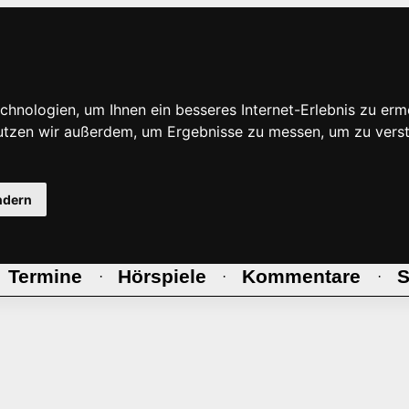
hnologien, um Ihnen ein besseres Internet-Erlebnis zu erm
nutzen wir außerdem, um Ergebnisse zu messen, um zu ve
ndern
Termine
Hörspiele
Kommentare
S
·
·
·