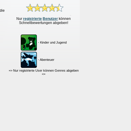
die
Nur
re
g
istrierte
Benutzer
können
Schnellbewertungen
abgeben!
- Kinder und Jugend
- Abenteuer
=> Nur registrierte User können Genres abgeben
<=