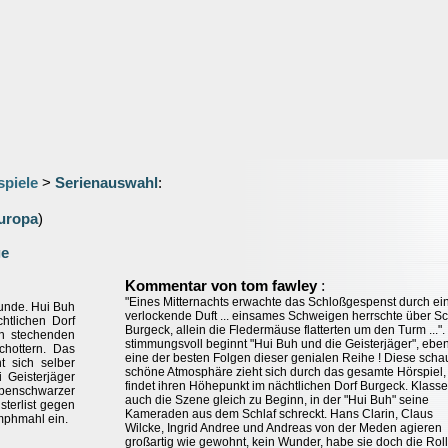
spiele
>
Serienauswahl
:
uropa
)
ge
:
Kommentar von tom fawley
"Eines Mitternachts erwachte das Schloßgespenst durch ei
Kunde. Hui Buh
verlockende Duft ... einsames Schweigen herrschte über S
htlichen Dorf
Burgeck, allein die Fledermäuse flatterten um den Turm ...".
en stechenden
stimmungsvoll beginnt "Hui Buh und die Geisterjäger", eben
hottern. Das
eine der besten Folgen dieser genialen Reihe ! Diese schau
t sich selber
schöne Atmosphäre zieht sich durch das gesamte Hörspiel,
 Geisterjäger
findet ihren Höhepunkt im nächtlichen Dorf Burgeck. Klasse 
benschwarzer
auch die Szene gleich zu Beginn, in der "Hui Buh" seine
sterlist gegen
Kameraden aus dem Schlaf schreckt. Hans Clarin, Claus
umphmahl ein.
Wilcke, Ingrid Andree und Andreas von der Meden agieren
großartig wie gewohnt, kein Wunder, habe sie doch die Rol