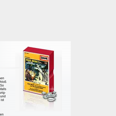
nen
chloß
 So
falls
rig-
 und
ist
len