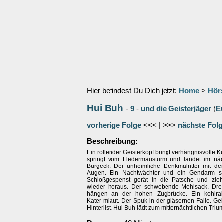
Hier befindest Du Dich jetzt:
Home
>
Hör
Hui Buh
-
9
-
und die Geisterjäger
(
E
vorherige Folge
<<< | >>>
nächste Fol
Beschreibung:
Ein rollender Geisterkopf bringt verhängnisvolle 
springt vom Fledermausturm und landet im näc
Burgeck. Der unheimliche Denkmalritter mit d
Augen. Ein Nachtwächter und ein Gendarm sc
Schloßgespenst gerät in die Patsche und zieh
wieder heraus. Der schwebende Mehlsack. Drei
hängen an der hohen Zugbrücke. Ein kohlra
Kater miaut. Der Spuk in der gläsernen Falle. Gei
Hinterlist. Hui Buh lädt zum mitternächtlichen Tri