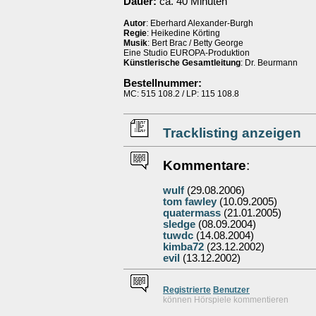
Dauer:
ca. 40 Minuten
Autor
: Eberhard Alexander-Burgh
Regie
: Heikedine Körting
Musik
: Bert Brac / Betty George
Eine Studio EUROPA-Produktion
Künstlerische Gesamtleitung
: Dr. Beurmann
Bestellnummer:
MC: 515 108.2 / LP: 115 108.8
Tracklisting anzeigen
Kommentare
:
wulf
(29.08.2006)
tom fawley
(10.09.2005)
quatermass
(21.01.2005)
sledge
(08.09.2004)
tuwdc
(14.08.2004)
kimba72
(23.12.2002)
evil
(13.12.2002)
Re
g
istrierte
Benutzer
können Hörspiele kommentieren