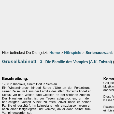
Hier befindest Du Dich jetzt:
Home
>
Hörspiele
>
Serienauswahl
:
Gruselkabinett
-
3
-
Die Familie des Vampirs (A.K. Tolstoi)
Beschreibung:
Komm
Geil, r
1788 in Kisolova, einem Dorf in Serbien
Musik w
Ein Wintereinbruch hindert Serge d'Ufré an der Fortsetzung
das stör
seiner Reise. Im Haus der Familie des alten Gortscha findet er
Schutz vor den Wölfen. und Gefallen an der schönen Zdenka.
Diese Va
Der Hausherr selbst ist vor Tagen aufgebrochen, um den
klasse 
berüchtigten Vampir Alibek zu töten. Zuvor hatte er seiner
Familie eingeschärft, ihn keinesfalls mehr einzulassen, wenn er
Etwas s
nach einer festgelegten Frist komme, da er dann selbst zum
ein bis
Vampir geworden sei.