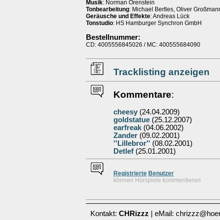
Musik
: Norman Orenstein
Tonbearbeitung
: Michael Bertles, Oliver Großman
Geräusche und Effekte
: Andreas Lück
Tonstudio
: HS Hamburger Synchron GmbH
Bestellnummer:
CD: 4005556845026 / MC: 400555684090
Tracklisting anzeigen
Kommentare
:
cheesy
(24.04.2009)
goldstatue
(25.12.2007)
earfreak
(04.06.2002)
Zander
(09.02.2001)
''Lillebror''
(08.02.2001)
Detlef
(25.01.2001)
Re
g
istrierte
Benutzer
können Hörspiele kommentieren
Kontakt:
CHRizzz
| eMail: chrizzz@hoer