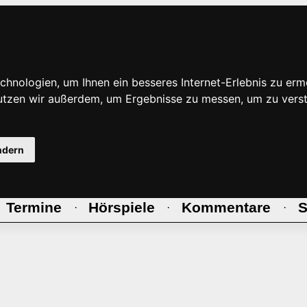
hnologien, um Ihnen ein besseres Internet-Erlebnis zu erm
nutzen wir außerdem, um Ergebnisse zu messen, um zu ve
ndern
Termine
Hörspiele
Kommentare
S
·
·
·