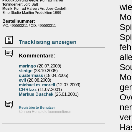
Produktion und Regie
: Konrad Halver
wie
Toningenier
: Jörg Saß
Musik
: Konrad Halver / Arr. Joey Castellini
Eine Studio-Maritim Produktion 1999
Mon
Bestellnummer:
Spi
MC: 495503211 / CD: 495503311
Spi
Tracklisting anzeigen
fe
all
Kommentare
:
Sou
maringo
(20.07.2009)
sledge
(23.10.2005)
Mon
quatermass
(18.04.2005)
evil
(20.08.2003)
ge
michael m. morell
(12.07.2003)
CHRIzzz
(11.07.2001)
Markus Duschek
(25.01.2001)
Ove
ner
Re
g
istrierte
Benutzer
können Hörspiele kommentieren
ver
Has