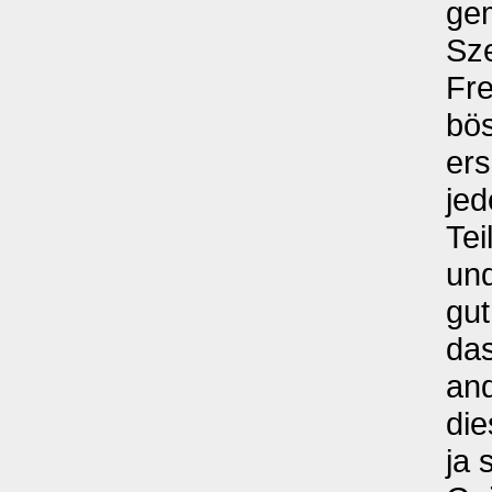
ge
Sze
Fre
bö
ers
jed
Tei
un
gut
da
an
die
ja 