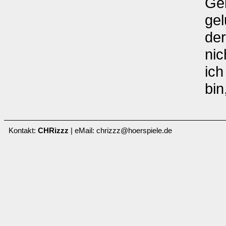
Gei
gel
der
nic
ich
bin
Kontakt:
CHRizzz
| eMail: chrizzz@hoerspiele.de