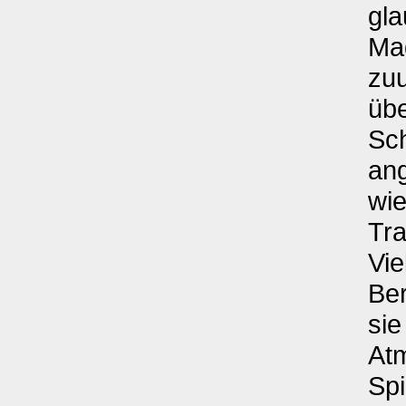
gla
Mad
zuu
übe
Sch
ang
wi
Tra
Vie
Ber
sie
At
Spi