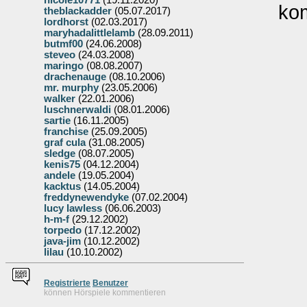
nicole10771
(19.11.2020)
ko
theblackadder
(05.07.2017)
lordhorst
(02.03.2017)
maryhadalittlelamb
(28.09.2011)
butmf00
(24.06.2008)
steveo
(24.03.2008)
maringo
(08.08.2007)
drachenauge
(08.10.2006)
mr. murphy
(23.05.2006)
walker
(22.01.2006)
luschnerwaldi
(08.01.2006)
sartie
(16.11.2005)
franchise
(25.09.2005)
graf cula
(31.08.2005)
sledge
(08.07.2005)
kenis75
(04.12.2004)
andele
(19.05.2004)
kacktus
(14.05.2004)
freddynewendyke
(07.02.2004)
lucy lawless
(06.06.2003)
h-m-f
(29.12.2002)
torpedo
(17.12.2002)
java-jim
(10.12.2002)
lilau
(10.10.2002)
Re
g
istrierte
Benutzer
können Hörspiele kommentieren