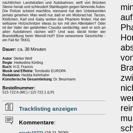
nächtlichen Landstraßen und Autobahnen, wirft von Brücken
mi
Steine herab und schleudert Stahlkugeln gegen fahrende Autos.
Die Polizei scheint machtlos, niemand hat den Unbekannten
auf
jemals gesehen. Man weiß nur, daß er ein Motorad hat. Tarzan,
Klößchen, Karl und Gaby wollen das Phantom finden. Hat der
seltsame Holzschnitzer etwas zu tun mit den Attentaten? Oder
Pha
ist der Vater der gelähmten Claudia verdächtig, weil er sich an
allen Autofahrern rächen will? Und was steckt hinter der
Hon
Brandstiftung beim Weindl-Hof? Eine verworrene Geschichte -
ein Fall für TKKG.
abs
Dauer:
ca. 38 Minuten
vo
Autor
: Stefan Wolf
Regie
: Heikedine Körting
Bra
Buch
: H.G. Francis
Musik und Effekte
: Tonstudio EUROPA
zwi
Redaktion
: Hedda Kehrhahn
Künstlerische Gesamtleitung
: Dr. Beurmann
nic
Bestellnummer:
515 722.6 (MC) / 115 722.1 (LP)
wen
rei
Tracklisting anzeigen
muß
Kommentare
:
sch