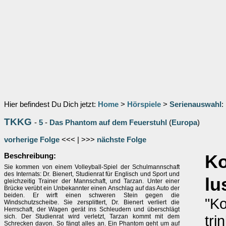
Hier befindest Du Dich jetzt:
Home
>
Hörspiele
>
Serienauswahl
:
TKKG
-
5
-
Das Phantom auf dem Feuerstuhl
(
Europa
)
vorherige Folge
<<< | >>>
nächste Folge
Beschreibung:
K
Sie kommen von einem Volleyball-Spiel der Schulmannschaft
des Internats: Dr. Bienert, Studienrat für Englisch und Sport und
lu
gleichzeitig Trainer der Mannschaft, und Tarzan. Unter einer
Brücke verübt ein Unbekannter einen Anschlag auf das Auto der
beiden. Er wirft einen schweren Stein gegen die
"Ko
Windschutzscheibe. Sie zersplittert, Dr. Bienert verliert die
Herrschaft, der Wagen gerät ins Schleudern und überschlägt
tri
sich. Der Studienrat wird verletzt, Tarzan kommt mit dem
Schrecken davon. So fängt alles an. Ein Phantom geht um auf