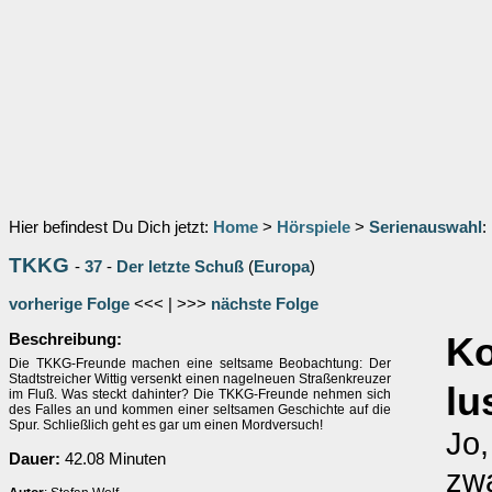
Hier befindest Du Dich jetzt:
Home
>
Hörspiele
>
Serienauswahl
:
TKKG
-
37
-
Der letzte Schuß
(
Europa
)
vorherige Folge
<<< | >>>
nächste Folge
Beschreibung:
K
Die TKKG-Freunde machen eine seltsame Beobachtung: Der
Stadtstreicher Wittig versenkt einen nagelneuen Straßenkreuzer
lu
im Fluß. Was steckt dahinter? Die TKKG-Freunde nehmen sich
des Falles an und kommen einer seltsamen Geschichte auf die
Spur. Schließlich geht es gar um einen Mordversuch!
Jo,
Dauer:
42.08 Minuten
zwa