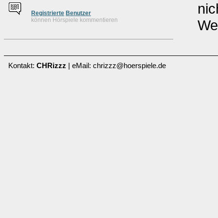
nic
Re
g
istrierte
Benutzer
können Hörspiele kommentieren
We
Kontakt:
CHRizzz
| eMail: chrizzz@hoerspiele.de