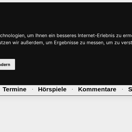
hnologien, um Ihnen ein besseres Internet-Erlebnis zu erm
nutzen wir außerdem, um Ergebnisse zu messen, um zu ve
ndern
Termine
Hörspiele
Kommentare
S
·
·
·