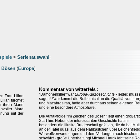
spiele
>
Serienauswahl
:
s Bösen
(
Europa
)
:
Kommentar von witterfels
"Dämonenkiller" war
Europa-Kurzgeschichte
- leider, muss
en Frau Lilian
sagen! Zwar kommt die Reihe nicht an die Qualität von Larr
lian fürchtet
und Macabros ran, hatte aber durchaus seinen eigenen Re
ür ihren Mann
und eine besondere Atmosphäre.
envoller Mord
gnung mit der
Die Auftaktfolge "Im Zeichen des Bösen" legt einen großart
Start hin. Neben der interessanten Geschichte hat mir
besonders die illustre Bruderschaft gefallen, die da bei Mut
an der Tafel quasi aus dem Nähkästchen über Leichenfledd
Werwolfverwandlungen und dem Verlangen nach frischem 
schwätzt - große Unterhaltung! Michael Harck lebt seine Ro