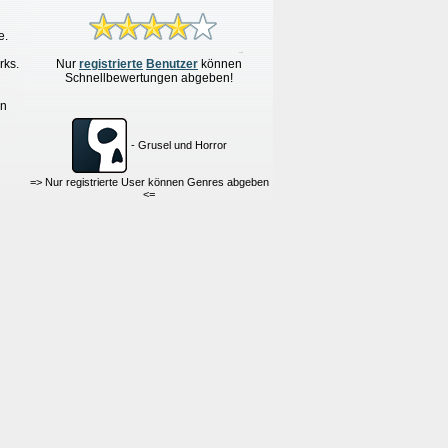
e.
rks.
Nur
re
g
istrierte
Benutzer
können
Schnellbewertungen
abgeben!
en
- Grusel und Horror
=> Nur registrierte User können Genres abgeben
<=