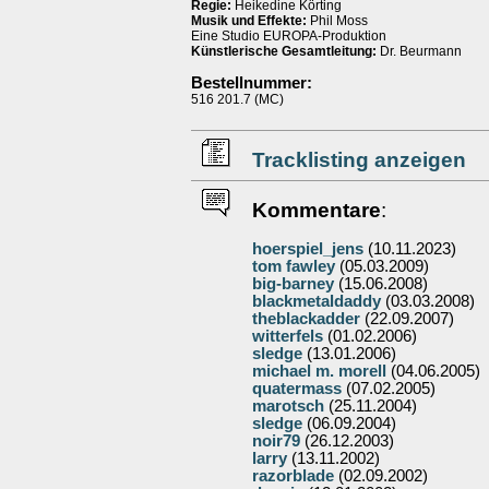
Regie:
Heikedine Körting
Musik und Effekte:
Phil Moss
Eine Studio EUROPA-Produktion
Künstlerische Gesamtleitung:
Dr. Beurmann
Bestellnummer:
516 201.7 (MC)
Tracklisting anzeigen
Kommentare
:
hoerspiel_jens
(10.11.2023)
tom fawley
(05.03.2009)
big-barney
(15.06.2008)
blackmetaldaddy
(03.03.2008)
theblackadder
(22.09.2007)
witterfels
(01.02.2006)
sledge
(13.01.2006)
michael m. morell
(04.06.2005)
quatermass
(07.02.2005)
marotsch
(25.11.2004)
sledge
(06.09.2004)
noir79
(26.12.2003)
larry
(13.11.2002)
razorblade
(02.09.2002)