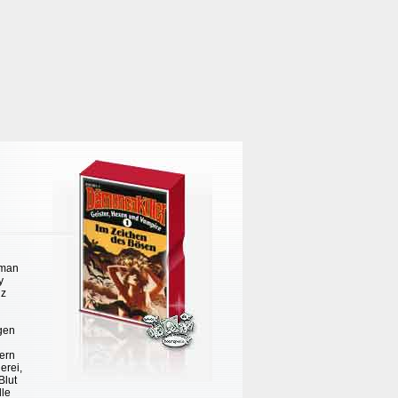
 man
y
iz
igen
tern
erei,
Blut
lle