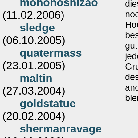
monohoshizao
di
(11.02.2006)
noc
Hoe
sledge
bes
(06.10.2005)
gut
quatermass
jed
(23.01.2005)
Gru
de
maltin
and
(27.03.2004)
ble
goldstatue
(20.02.2004)
shermanravage