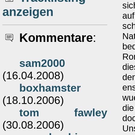
sic
anzeigen
auf
sch
Kommentare
:
Na
bed
Ro
sam2000
die
(16.04.2008)
den
boxhamster
ens
wu
(18.10.2006)
di
tom fawley
do
(30.08.2006)
Uns