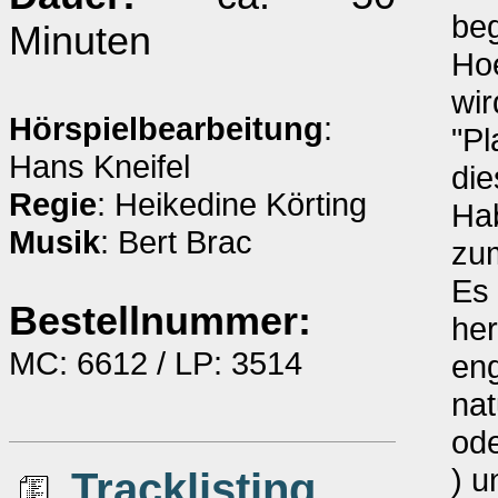
beg
Minuten
Hoe
wir
Hörspielbearbeitung
:
"Pl
Hans Kneifel
die
Regie
: Heikedine Körting
Hab
Musik
: Bert Brac
zum
Es
Bestellnummer:
he
MC: 6612 / LP: 3514
eng
nat
ode
) u
Tracklisting