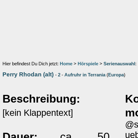
Hier befindest Du Dich jetzt:
Home
>
Hörspiele
>
Serienauswahl
:
Perry Rhodan (alt)
-
2
-
Aufruhr in Terrania
(
Europa
)
Beschreibung:
K
m
[kein Klappentext]
@sl
ueb
Dauer:
ca. 50