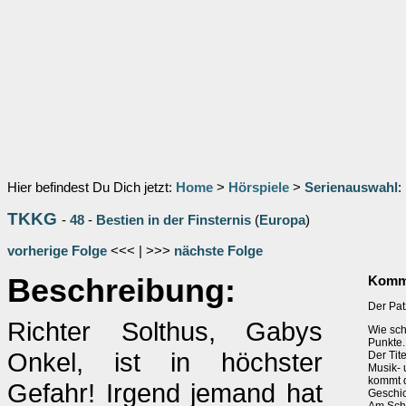
Hier befindest Du Dich jetzt:
Home
>
Hörspiele
>
Serienauswahl
:
TKKG
-
48
-
Bestien in der Finsternis
(
Europa
)
vorherige Folge
<<< | >>>
nächste Folge
Beschreibung:
Komme
Der Pat
Richter Solthus, Gabys
Wie sch
Punkte.
Onkel, ist in höchster
Der Tit
Musik-
kommt d
Gefahr! Irgend jemand hat
Geschic