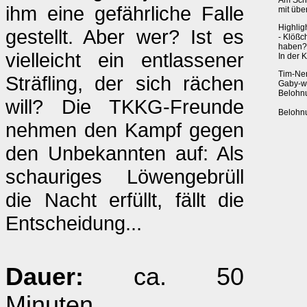
Am Schl
ihm eine gefährliche Falle
mit übe
Highligh
gestellt. Aber wer? Ist es
- Klößc
haben? 
vielleicht ein entlassener
In der 
Tim-Ner
Sträfling, der sich rächen
Gaby-wi
Belohnu
will? Die TKKG-Freunde
Belohn
nehmen den Kampf gegen
den Unbekannten auf: Als
schauriges Löwengebrüll
die Nacht erfüllt, fällt die
Entscheidung...
Dauer:
ca. 50
Minuten