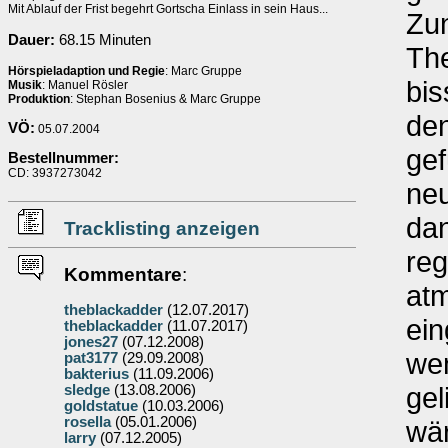
Mit Ablauf der Frist begehrt Gortscha Einlass in sein Haus...
Zun
Dauer:
68.15 Minuten
The
Hörspieladaption und Regie
: Marc Gruppe
bi
Musik
: Manuel Rösler
Produktion
: Stephan Bosenius & Marc Gruppe
den
VÖ:
05.07.2004
gef
Bestellnummer:
CD: 3937273042
neu
dan
Tracklisting anzeigen
reg
Kommentare
:
at
theblackadder
(12.07.2017)
ein
theblackadder
(11.07.2017)
jones27
(07.12.2008)
we
pat3177
(29.09.2008)
bakterius
(11.09.2006)
gel
sledge
(13.08.2006)
goldstatue
(10.03.2006)
rosella
(05.01.2006)
wär
larry
(07.12.2005)