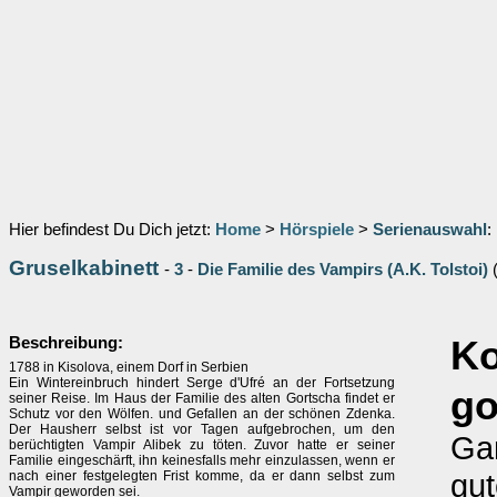
Hier befindest Du Dich jetzt:
Home
>
Hörspiele
>
Serienauswahl
:
Gruselkabinett
-
3
-
Die Familie des Vampirs (A.K. Tolstoi)
Beschreibung:
K
1788 in Kisolova, einem Dorf in Serbien
Ein Wintereinbruch hindert Serge d'Ufré an der Fortsetzung
go
seiner Reise. Im Haus der Familie des alten Gortscha findet er
Schutz vor den Wölfen. und Gefallen an der schönen Zdenka.
Der Hausherr selbst ist vor Tagen aufgebrochen, um den
Ga
berüchtigten Vampir Alibek zu töten. Zuvor hatte er seiner
Familie eingeschärft, ihn keinesfalls mehr einzulassen, wenn er
gut
nach einer festgelegten Frist komme, da er dann selbst zum
Vampir geworden sei.