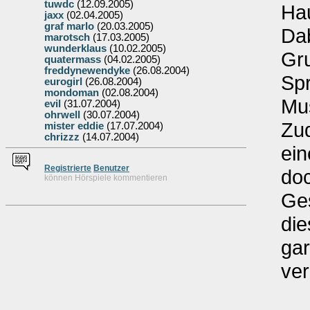
tuwdc
(12.09.2005)
Hau
jaxx
(02.04.2005)
graf marlo
(20.03.2005)
Dab
marotsch
(17.03.2005)
wunderklaus
(10.02.2005)
Gru
quatermass
(04.02.2005)
freddynewendyke
(26.08.2004)
Sp
eurogirl
(26.08.2004)
mondoman
(02.08.2004)
Mus
evil
(31.07.2004)
ohrwell
(30.07.2004)
Zud
mister eddie
(17.07.2004)
chrizzz
(14.07.2004)
ei
Re
g
istrierte
Benutzer
doc
können Hörspiele kommentieren
Ges
die
gar
ver