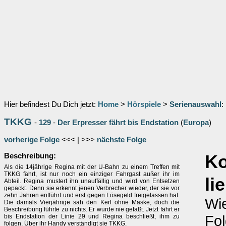
Hier befindest Du Dich jetzt:
Home
>
Hörspiele
>
Serienauswahl
:
TKKG
-
129
-
Der Erpresser fährt bis Endstation
(
Europa
)
vorherige Folge
<<< | >>>
nächste Folge
Beschreibung:
Ko
Als die 14jährige Regina mit der U-Bahn zu einem Treffen mit
TKKG fährt, ist nur noch ein einziger Fahrgast außer ihr im
li
Abteil. Regina mustert ihn unauffällig und wird von Entsetzen
gepackt. Denn sie erkennt jenen Verbrecher wieder, der sie vor
zehn Jahren entführt und erst gegen Lösegeld freigelassen hat.
Wie
Die damals Vierjährige sah den Kerl ohne Maske, doch die
Beschreibung führte zu nichts. Er wurde nie gefaßt. Jetzt fährt er
Fol
bis Endstation der Linie 29 und Regina beschließt, ihm zu
folgen. Über ihr Handy verständigt sie TKKG.