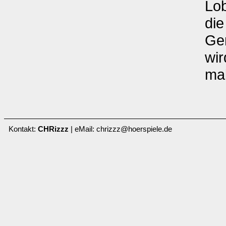
Lob
die
Ger
wir
mal
Kontakt:
CHRizzz
| eMail: chrizzz@hoerspiele.de