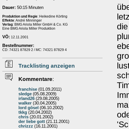
übe
Dauer:
50:15 Minuten
let
Produktion und Regie
: Heikedine Körting
Effekte
: André Minninger
die
Verlag
: BMG Ariola Miller GmbH & Co. KG
Eine BMG Ariola Miller Produktion
plu
VÖ:
12.11.2001
ebe
Bestellnummer:
CD: 74321 87829 2 / MC: 74321 87829 4
gro
lus
Tracklisting anzeigen
sch
Kommentare
:
Ti
franchise
(01.09.2011)
Imm
sledge
(05.08.2009)
irland26
(29.08.2005)
mal
walker
(30.04.2005)
lord gösel
(06.10.2002)
ode
tkkg
(20.04.2002)
chris
(20.01.2002)
der liebe gott
(21.11.2001)
'Sc
chrizzz
(16.11.2001)