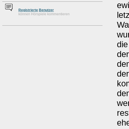
ew
Re
g
istrierte
Benutzer
let
können Hörspiele kommentieren
Waf
wur
die
der
de
de
kom
den
wen
res
ehe