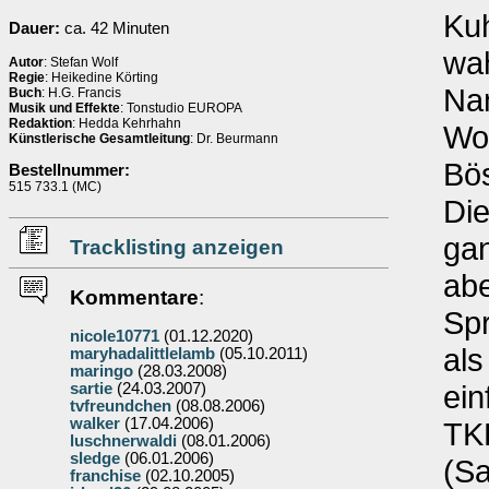
Kuh
Dauer:
ca. 42 Minuten
wah
Autor
: Stefan Wolf
Regie
: Heikedine Körting
Nam
Buch
: H.G. Francis
Musik und Effekte
: Tonstudio EUROPA
Redaktion
: Hedda Kehrhahn
Wol
Künstlerische Gesamtleitung
: Dr. Beurmann
Bös
Bestellnummer:
515 733.1 (MC)
Die
gan
Tracklisting anzeigen
abe
Kommentare
:
Spr
nicole10771
(01.12.2020)
als
maryhadalittlelamb
(05.10.2011)
maringo
(28.03.2008)
ein
sartie
(24.03.2007)
tvfreundchen
(08.08.2006)
walker
(17.04.2006)
TK
luschnerwaldi
(08.01.2006)
sledge
(06.01.2006)
(Sa
franchise
(02.10.2005)