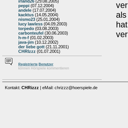
irland26
(29.08.2005)
ve
peppi
(07.12.2004)
andele
(17.07.2004)
als
kacktus
(14.05.2004)
nismo23
(25.01.2004)
hat
lucy lawless
(04.09.2003)
torpedo
(03.08.2003)
ver
carbonteufel
(30.06.2003)
h-m-f
(01.02.2003)
java-jim
(10.12.2002)
der liebe gott
(21.11.2001)
CHRIzzz
(01.07.2001)
Re
g
istrierte
Benutzer
können Hörspiele kommentieren
Kontakt:
CHRizzz
| eMail: chrizzz@hoerspiele.de