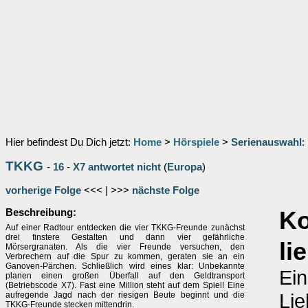
Hier befindest Du Dich jetzt:
Home
>
Hörspiele
>
Serienauswahl
:
TKKG
-
16
-
X7 antwortet nicht
(
Europa
)
vorherige Folge
<<< | >>>
nächste Folge
Beschreibung:
Ko
Auf einer Radtour entdecken die vier TKKG-Freunde zunächst
drei finstere Gestalten und dann vier gefährliche
li
Mörsergranaten. Als die vier Freunde versuchen, den
Verbrechern auf die Spur zu kommen, geraten sie an ein
Ganoven-Pärchen. Schließlich wird eines klar: Unbekannte
Ein
planen einen großen Überfall auf den Geldtransport
(Betriebscode X7). Fast eine Million steht auf dem Spiel! Eine
Lie
aufregende Jagd nach der riesigen Beute beginnt und die
TKKG-Freunde stecken mittendrin.