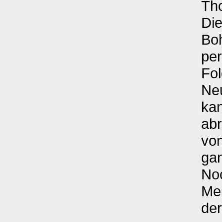
Th
Die
Boh
per
Fol
Neu
ka
abr
von
ga
No
Mei
der