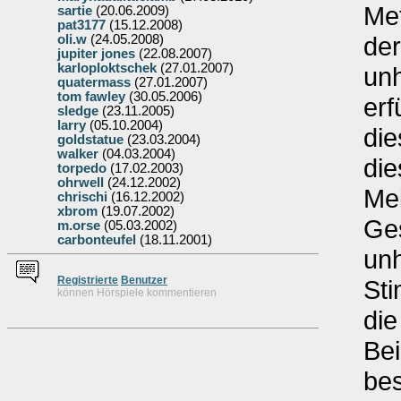
Met
sartie
(20.06.2009)
pat3177
(15.12.2008)
der
oli.w
(24.05.2008)
jupiter jones
(22.08.2007)
karloploktschek
(27.01.2007)
un
quatermass
(27.01.2007)
tom fawley
(30.05.2006)
erf
sledge
(23.11.2005)
larry
(05.10.2004)
die
goldstatue
(23.03.2004)
walker
(04.03.2004)
die
torpedo
(17.02.2003)
ohrwell
(24.12.2002)
Mei
chrischi
(16.12.2002)
xbrom
(19.07.2002)
Ges
m.orse
(05.03.2002)
carbonteufel
(18.11.2001)
un
Re
g
istrierte
Benutzer
Sti
können Hörspiele kommentieren
die
Bei
be