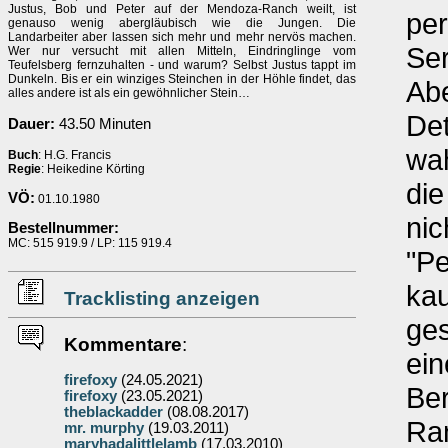
Justus, Bob und Peter auf der Mendoza-Ranch weilt, ist
per
genauso wenig abergläubisch wie die Jungen. Die
Landarbeiter aber lassen sich mehr und mehr nervös machen.
Ser
Wer nur versucht mit allen Mitteln, Eindringlinge vom
Teufelsberg fernzuhalten - und warum? Selbst Justus tappt im
Dunkeln. Bis er ein winziges Steinchen in der Höhle findet, das
Abe
alles andere ist als ein gewöhnlicher Stein…
Det
Dauer:
43.50 Minuten
wa
Buch
: H.G. Francis
Regie
: Heikedine Körting
die
VÖ:
01.10.1980
nic
Bestellnummer:
MC: 515 919.9 / LP: 115 919.4
"Pe
kau
Tracklisting anzeigen
ges
Kommentare
:
ei
firefoxy
(24.05.2021)
Be
firefoxy
(23.05.2021)
theblackadder
(08.08.2017)
Ran
mr. murphy
(19.03.2011)
maryhadalittlelamb
(17.03.2010)