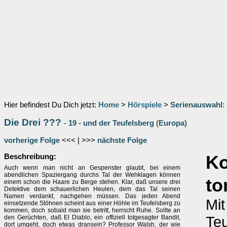
Hier befindest Du Dich jetzt:
Home
>
Hörspiele
>
Serienauswahl
:
Die Drei ???
-
19
-
und der Teufelsberg
(
Europa
)
vorherige Folge
<<< | >>>
nächste Folge
Beschreibung:
K
Auch wenn man nicht an Gespenster glaubt, bei einem
abendlichen Spaziergang durchs Tal der Wehklagen können
to
einem schon die Haare zu Berge stehen. Klar, daß unsere drei
Detektive dem schauerlichen Heulen, dem das Tal seinen
Namen verdankt, nachgehen müssen. Das jeden Abend
Mit
einsetzende Stöhnen scheint aus einer Höhle im Teufelsberg zu
kommen, doch sobald man sie betritt, herrscht Ruhe. Sollte an
Teu
den Gerüchten, daß El Diablo, ein offiziell totgesagter Bandit,
dort umgeht, doch etwas dransein? Professor Walsh, der wie