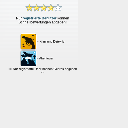
Nur
re
g
istrierte
Benutzer
können
Schnellbewertungen
abgeben!
- Krimi und Detektiv
- Abenteuer
=> Nur registrierte User können Genres abgeben
<=