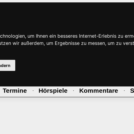
hnologien, um Ihnen ein besseres Internet-Erlebnis zu erm
nutzen wir außerdem, um Ergebnisse zu messen, um zu ve
ndern
Termine
Hörspiele
Kommentare
S
·
·
·