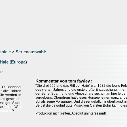
spiele
>
Serienauswahl
:
 Haie
(
Europa
)
ge
:
Kommentar von tom fawley
"Die drei ??? und das Riff der Haie" war 1982 die letzte Fol
 Öl-Bohrinsel
des vierten Jahres und die erste große Enttäuschung inner
ektive fahren
der Serie! Spannung und Atmosphäre sucht man hier leider
Sie werden in
vergebens. Obendrein hat dieses Hörspiel einen ganz and
ches geschieht
Stil als seine Vorgänger. Und dieser gefällt mir überhaupt ni
altiger Sturm
Selbst die gewohnt gute Musik von Carsten Bohn kann die
se preis. Was
heuer...?
Produktion nicht retten. Absolut uninteressant!