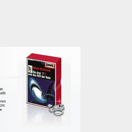
ge
halb
eren
cht.
se