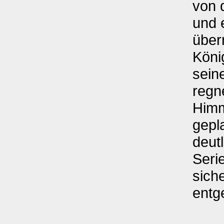
von 
und 
über
König
sein
regn
Himm
gepla
deut
Seri
sich
entg