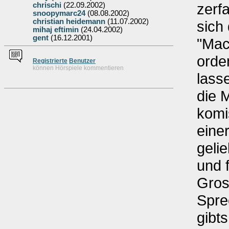
zerf
chrischi
(22.09.2002)
snoopymarc24
(08.08.2002)
christian heidemann
(11.07.2002)
sich
mihaj eftimin
(24.04.2002)
gent
(16.12.2001)
"Mac
orden
Re
g
istrierte
Benutzer
können Hörspiele kommentieren
lass
die 
komi
eine
geli
und 
Gro
Spre
gibts