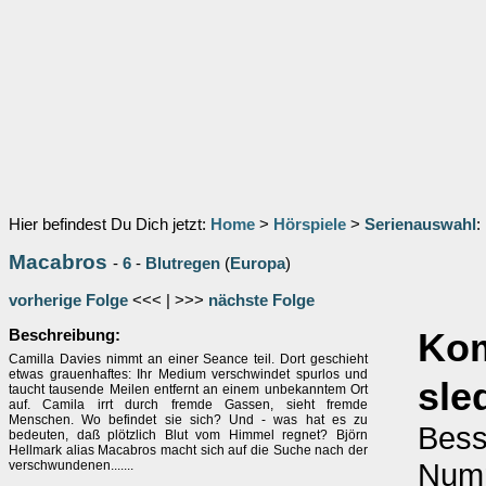
Hier befindest Du Dich jetzt:
Home
>
Hörspiele
>
Serienauswahl
:
Macabros
-
6
-
Blutregen
(
Europa
)
vorherige Folge
<<< | >>>
nächste Folge
Beschreibung:
Ko
Camilla Davies nimmt an einer Seance teil. Dort geschieht
etwas grauenhaftes: Ihr Medium verschwindet spurlos und
sle
taucht tausende Meilen entfernt an einem unbekanntem Ort
auf. Camila irrt durch fremde Gassen, sieht fremde
Menschen. Wo befindet sie sich? Und - was hat es zu
Bess
bedeuten, daß plötzlich Blut vom Himmel regnet? Björn
Hellmark alias Macabros macht sich auf die Suche nach der
Numm
verschwundenen.......