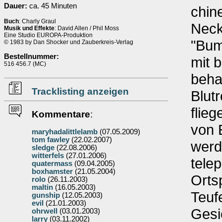
Dauer:
ca. 45 Minuten
chine
Buch
: Charly Graul
Neck
Musik und Effekte
: David Allen / Phil Moss
Eine Studio EUROPA-Produktion
"Bum
© 1983 by Dan Shocker und Zauberkreis-Verlag
Bestellnummer:
mit 
516 456.7 (MC)
beha
Tracklisting anzeigen
Blut
flie
Kommentare
:
von 
maryhadalittlelamb
(07.05.2009)
tom fawley
(22.02.2007)
werd
sledge
(22.08.2006)
witterfels
(27.01.2006)
telep
quatermass
(09.04.2005)
boxhamster
(21.05.2004)
Orts
rolo
(26.11.2003)
maltin
(16.05.2003)
Teuf
gunship
(12.05.2003)
evil
(21.01.2003)
Gesi
ohrwell
(03.01.2003)
larry
(03.11.2002)