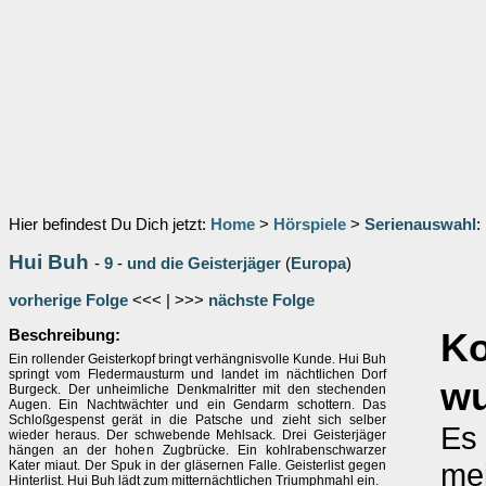
Hier befindest Du Dich jetzt:
Home
>
Hörspiele
>
Serienauswahl
:
Hui Buh
-
9
-
und die Geisterjäger
(
Europa
)
vorherige Folge
<<< | >>>
nächste Folge
Beschreibung:
K
Ein rollender Geisterkopf bringt verhängnisvolle Kunde. Hui Buh
springt vom Fledermausturm und landet im nächtlichen Dorf
wu
Burgeck. Der unheimliche Denkmalritter mit den stechenden
Augen. Ein Nachtwächter und ein Gendarm schottern. Das
Schloßgespenst gerät in die Patsche und zieht sich selber
Es 
wieder heraus. Der schwebende Mehlsack. Drei Geisterjäger
hängen an der hohen Zugbrücke. Ein kohlrabenschwarzer
mei
Kater miaut. Der Spuk in der gläsernen Falle. Geisterlist gegen
Hinterlist. Hui Buh lädt zum mitternächtlichen Triumphmahl ein.