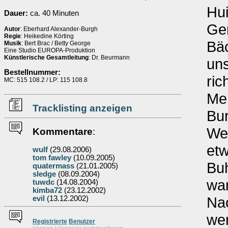
Hui
Dauer:
ca. 40 Minuten
Ge
Autor
: Eberhard Alexander-Burgh
Regie
: Heikedine Körting
Bä
Musik
: Bert Brac / Betty George
Eine Studio EUROPA-Produktion
Künstlerische Gesamtleitung
: Dr. Beurmann
un
Bestellnummer:
ric
MC: 515 108.2 / LP: 115 108.8
Me
Tracklisting anzeigen
Bur
Wei
Kommentare
:
etw
wulf
(29.08.2006)
tom fawley
(10.09.2005)
Bu
quatermass
(21.01.2005)
sledge
(08.09.2004)
war
tuwdc
(14.08.2004)
kimba72
(23.12.2002)
Nac
evil
(13.12.2002)
wen
Re
g
istrierte
Benutzer