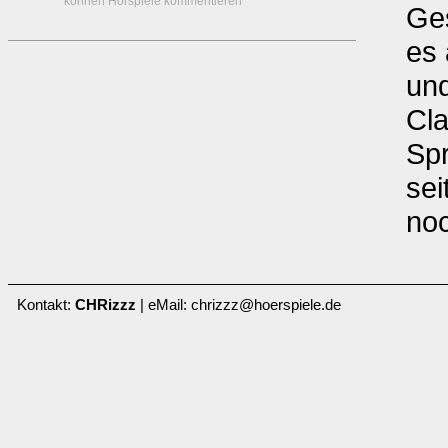
können Hörspiele kommentieren
Ges
es
und
Cla
Spr
sei
no
Kontakt:
CHRizzz
| eMail: chrizzz@hoerspiele.de