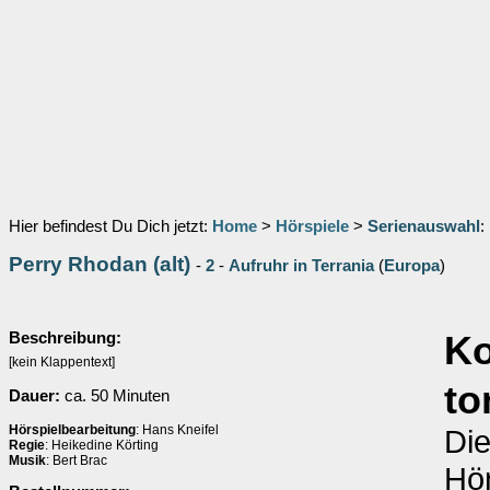
Hier befindest Du Dich jetzt:
Home
>
Hörspiele
>
Serienauswahl
:
Perry Rhodan (alt)
-
2
-
Aufruhr in Terrania
(
Europa
)
Beschreibung:
K
[kein Klappentext]
to
Dauer:
ca. 50 Minuten
Hörspielbearbeitung
: Hans Kneifel
Di
Regie
: Heikedine Körting
Musik
: Bert Brac
Hör