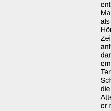
ent
Ma
als
Hör
Zei
anf
dam
emp
Ter
Sch
die
Att
er 