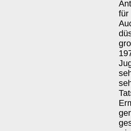
Ant
für
Auc
düs
gro
197
Jug
seh
seh
Tat
Erm
ge
ges