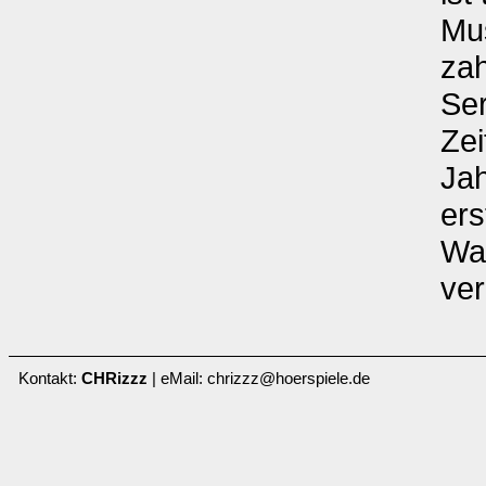
Mus
zah
Ser
Zei
Jah
ers
Wal
ver
Kontakt:
CHRizzz
| eMail: chrizzz@hoerspiele.de