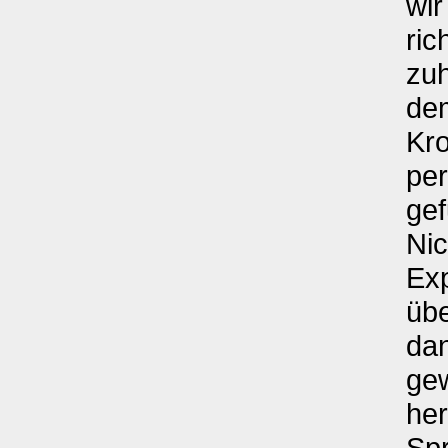
wir
ric
zu
de
Kro
per
gef
Nic
Exp
übe
da
ge
he
Spr