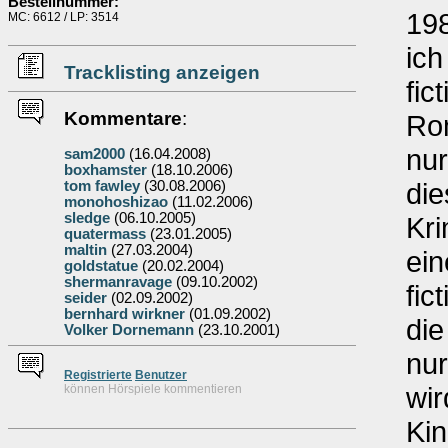
Bestellnummer:
19
MC: 6612 / LP: 3514
ich
Tracklisting anzeigen
fic
Kommentare
:
Ro
nu
sam2000
(16.04.2008)
boxhamster
(18.10.2006)
die
tom fawley
(30.08.2006)
monohoshizao
(11.02.2006)
sledge
(06.10.2005)
Kri
quatermass
(23.01.2005)
maltin
(27.03.2004)
ein
goldstatue
(20.02.2004)
shermanravage
(09.10.2002)
fic
seider
(02.09.2002)
bernhard wirkner
(01.09.2002)
die
Volker Dornemann
(23.10.2001)
nur
Re
g
istrierte
Benutzer
wir
können Hörspiele kommentieren
Kin