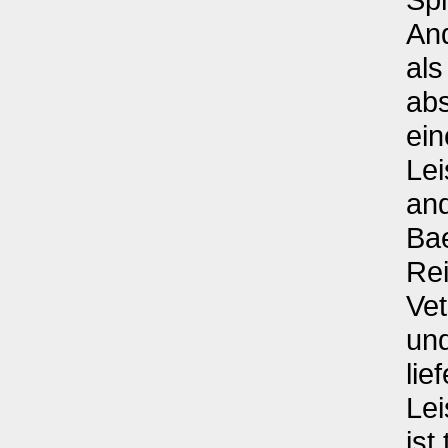
An
al
abs
ein
Lei
an
Bae
Re
Vet
und
lie
Lei
ist