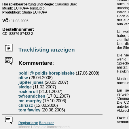
Schatzt
auch di
Hörspielbearbeitung und Regie
: Claudius Brac
umbring
Musik
: EUROPA-Tonstudio
Baron 
Produktion
: Studio EUROPA
Doch de
der auc
VÖ:
11.08.2006
nun vert
Bestellnummer:
Ich wei
CD: 82876 87422 2
habe; 
ziemlich
Und di
der Sti
Tracklisting anzeigen
Die vie
wenig 
Kommentare
:
Spreche
anstatt
Hawkins
poldi @ poldis hörspielseite
(17.06.2008)
oli.w
(26.04.2008)
Musik u
jupiter jones
(20.03.2007)
noch se
sledge
(11.02.2007)
Ein se
rockinroll
(21.01.2007)
verwend
tvfreundchen
(17.01.2007)
'Origina
mr. murphy
(19.10.2006)
Die CD
chrizzz
(12.09.2006)
unterte
tom fawley
(20.08.2006)
Abbruc
Fazit
: 
Vermut
Re
g
istrierte
Benutzer
können Hörspiele kommentieren