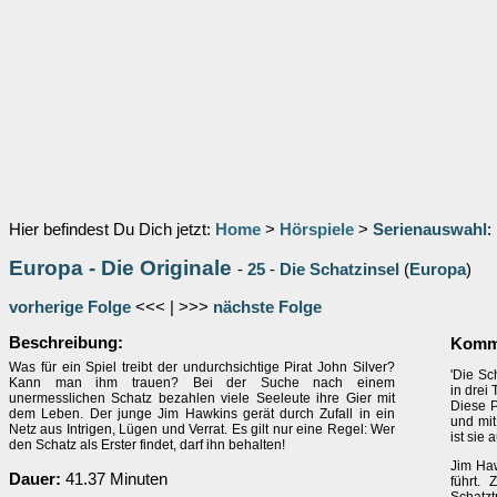
Hier befindest Du Dich jetzt:
Home
>
Hörspiele
>
Serienauswahl
:
Europa - Die Originale
-
25
-
Die Schatzinsel
(
Europa
)
vorherige Folge
<<< | >>>
nächste Folge
Beschreibung:
Komme
Was für ein Spiel treibt der undurchsichtige Pirat John Silver?
'Die Sch
Kann man ihm trauen? Bei der Suche nach einem
in drei 
unermesslichen Schatz bezahlen viele Seeleute ihre Gier mit
Diese P
dem Leben. Der junge Jim Hawkins gerät durch Zufall in ein
und mit
Netz aus Intrigen, Lügen und Verrat. Es gilt nur eine Regel: Wer
ist sie 
den Schatz als Erster findet, darf ihn behalten!
Jim Haw
Dauer:
41.37 Minuten
führt.