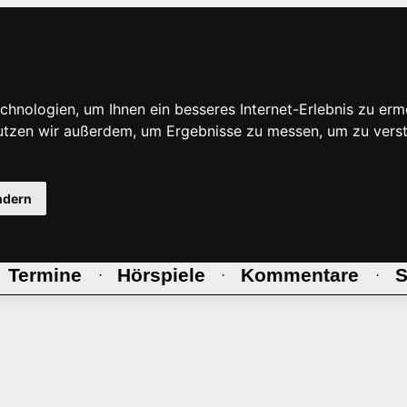
hnologien, um Ihnen ein besseres Internet-Erlebnis zu erm
nutzen wir außerdem, um Ergebnisse zu messen, um zu ve
ndern
Termine
Hörspiele
Kommentare
S
·
·
·