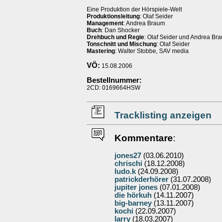
Eine Produktion der Hörspiele-Welt
Produktionsleitung
: Olaf Seider
Management
: Andrea Braum
Buch
: Dan Shocker
Drehbuch und Regie
: Olaf Seider und Andrea Br
Tonschnitt und Mischung
: Olaf Seider
Mastering
: Walter Stobbe, SAV media
VÖ:
15.08.2006
Bestellnummer:
2CD: 0169664HSW
Tracklisting anzeigen
Kommentare
:
jones27
(03.06.2010)
chrischi
(18.12.2008)
ludo.k
(24.09.2008)
patrickderhörer
(31.07.2008)
jupiter jones
(07.01.2008)
die hörkuh
(14.11.2007)
big-barney
(13.11.2007)
kochi
(22.09.2007)
larry
(18.03.2007)