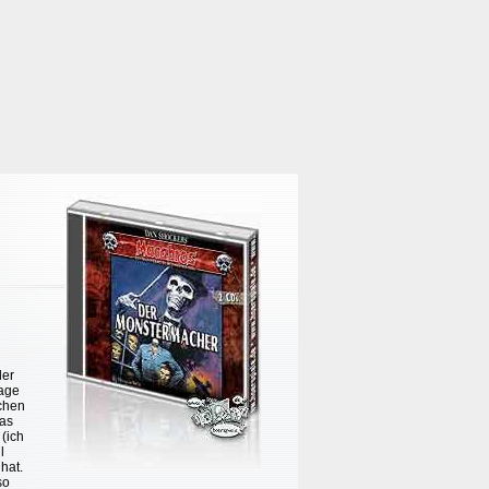
der
lage
chen
das
(ich
l
hat.
so