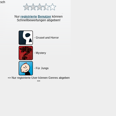
isch
Nur
re
g
istrierte
Benutzer
können
Schnellbewertungen
abgeben!
- Grusel und Horror
- Mystery
- Für Jungs
=> Nur registrierte User können Genres abgeben
<=