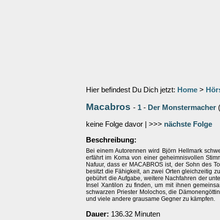
Hier befindest Du Dich jetzt:
Home
>
Hör
Macabros
-
1
-
Der Monstermacher
keine Folge davor | >>>
nächste Folge
Beschreibung:
Bei einem Autorennen wird Björn Hellmark schwer
erfährt im Koma von einer geheimnisvollen Sti
Nafuur, dass er MACABROS ist, der Sohn des Tot
besitzt die Fähigkeit, an zwei Orten gleichzeitig 
gebührt die Aufgabe, weitere Nachfahren der un
Insel Xantilon zu finden, um mit ihnen gemein
schwarzen Priester Molochos, die Dämonengötti
und viele andere grausame Gegner zu kämpfen.
Dauer:
136.32 Minuten