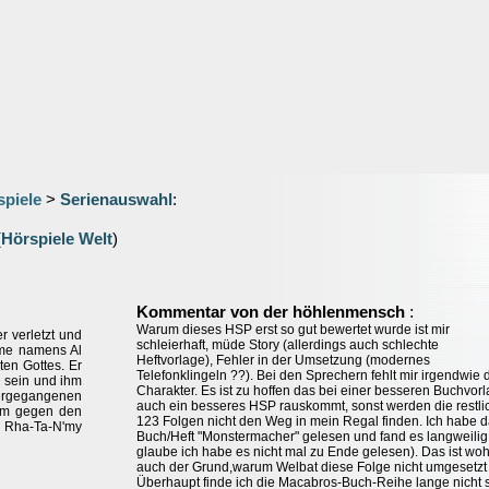
spiele
>
Serienauswahl
:
(
Hörspiele Welt
)
:
Kommentar von der höhlenmensch
Warum dieses HSP erst so gut bewertet wurde ist mir
 verletzt und
schleierhaft, müde Story (allerdings auch schlechte
mme namens Al
Heftvorlage), Fehler in der Umsetzung (modernes
en Gottes. Er
Telefonklingeln ??). Bei den Sprechern fehlt mir irgendwie 
zu sein und ihm
Charakter. Es ist zu hoffen das bei einer besseren Buchvor
tergegangenen
auch ein besseres HSP rauskommt, sonst werden die restli
sam gegen den
123 Folgen nicht den Weg in mein Regal finden. Ich habe 
n Rha-Ta-N'my
Buch/Heft "Monstermacher" gelesen und fand es langweilig 
glaube ich habe es nicht mal zu Ende gelesen). Das ist woh
auch der Grund,warum Welbat diese Folge nicht umgesetzt 
Überhaupt finde ich die Macabros-Buch-Reihe lange nicht 