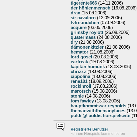
tigerente666
(14.11.2006)
der höhlenmensch
(16.09.2006)
drax
(15.09.2006)
sir cavalorn
(12.09.2006)
tvfreundchen
(07.09.2006)
acquire
(03.09.2006)
grimsby roylott
(26.08.2006)
quatermass
(24.08.2006)
dry
(21.08.2006)
dämonenkitzler
(21.08.2006)
hemator
(21.08.2006)
lord gösel
(20.08.2006)
earfreak
(19.08.2006)
kapitän humunk
(18.08.2006)
chrizzz
(18.08.2006)
cippolina
(18.08.2006)
rene101
(18.08.2006)
rockinroll
(17.08.2006)
marotsch
(15.08.2006)
stonie
(14.08.2006)
tom fawley
(13.08.2006)
hauptkommissar reynolds
(13.
themanwiththemanyfaces
(13.0
poldi @ poldis hörspielseite
(11
Re
g
istrierte
Benutzer
können Hörspiele kommentieren