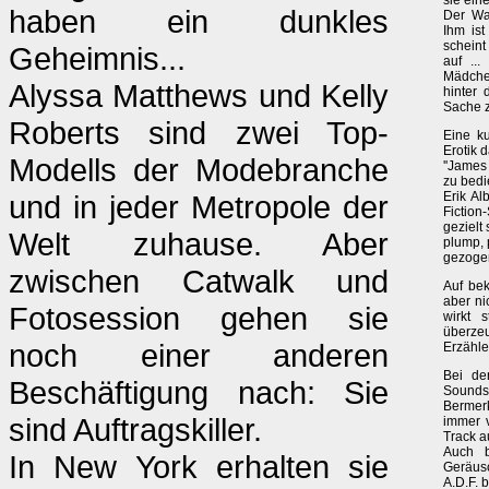
sie ein
haben ein dunkles
Der Wa
Ihm ist
scheint
Geheimnis...
auf ..
Mädchen
Alyssa Matthews und Kelly
hinter
Sache z
Roberts sind zwei Top-
Eine ku
Erotik 
Modells der Modebranche
''James 
zu bedi
und in jeder Metropole der
Erik Al
Fiction
gezielt
Welt zuhause. Aber
plump, 
gezoge
zwischen Catwalk und
Auf bek
aber ni
Fotosession gehen sie
wirkt s
überze
noch einer anderen
Erzähle
Bei de
Beschäftigung nach: Sie
Sound
Bermerk
sind Auftragskiller.
immer v
Track a
Auch b
In New York erhalten sie
Geräus
A.D.F. 