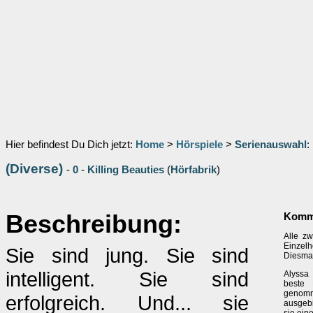
Hier befindest Du Dich jetzt:
Home
>
Hörspiele
>
Serienauswahl
:
(Diverse)
-
0
-
Killing Beauties
(
Hörfabrik
)
Beschreibung:
Komme
Alle zw
Einzelh
Sie sind jung. Sie sind
Diesmal 
intelligent. Sie sind
Alyssa 
beste 
genomm
erfolgreich. Und... sie
ausgeb