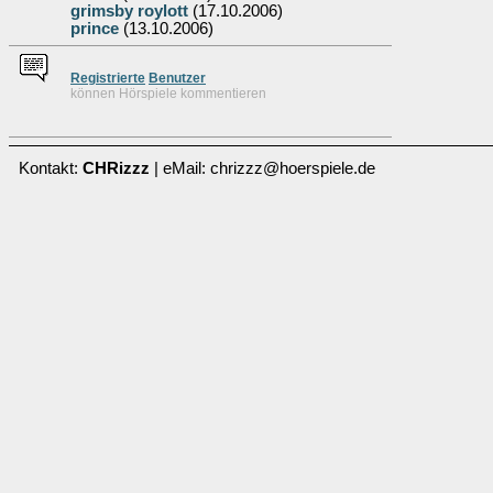
grimsby roylott
(17.10.2006)
prince
(13.10.2006)
Re
g
istrierte
Benutzer
können Hörspiele kommentieren
Kontakt:
CHRizzz
| eMail: chrizzz@hoerspiele.de