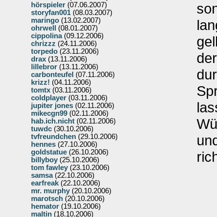
son
hörspieler
(07.06.2007)
storyfan001
(08.03.2007)
maringo
(13.02.2007)
lan
ohrwell
(08.01.2007)
cippolina
(09.12.2006)
gel
chrizzz
(24.11.2006)
torpedo
(23.11.2006)
der
drax
(13.11.2006)
lillebror
(13.11.2006)
dur
carbonteufel
(07.11.2006)
krizz!
(04.11.2006)
Sp
tomtx
(03.11.2006)
coldplayer
(03.11.2006)
las
jupiter jones
(02.11.2006)
mikecgn99
(02.11.2006)
Wü
hab.ich.nicht
(02.11.2006)
tuwdc
(30.10.2006)
und
tvfreundchen
(29.10.2006)
hennes
(27.10.2006)
goldstatue
(26.10.2006)
ric
billyboy
(25.10.2006)
tom fawley
(23.10.2006)
samsa
(22.10.2006)
earfreak
(22.10.2006)
mr. murphy
(20.10.2006)
marotsch
(20.10.2006)
hemator
(19.10.2006)
maltin
(18.10.2006)