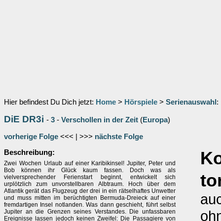
Hier befindest Du Dich jetzt:
Home
>
Hörspiele
>
Serienauswahl
:
DiE DR3i
-
3
-
Verschollen in der Zeit
(
Europa
)
vorherige Folge
<<< | >>>
nächste Folge
Beschreibung:
K
Zwei Wochen Urlaub auf einer Karibikinsel! Jupiter, Peter und
Bob können ihr Glück kaum fassen. Doch was als
to
vielversprechender Ferienstart beginnt, entwickelt sich
urplötzlich zum unvorstellbaren Albtraum. Hoch über dem
Atlantik gerät das Flugzeug der drei in ein rätselhaftes Unwetter
auc
und muss mitten im berüchtigten Bermuda-Dreieck auf einer
fremdartigen Insel notlanden. Was dann geschieht, führt selbst
oh
Jupiter an die Grenzen seines Verstandes. Die unfassbaren
Ereignisse lassen jedoch keinen Zweifel: Die Passagiere von