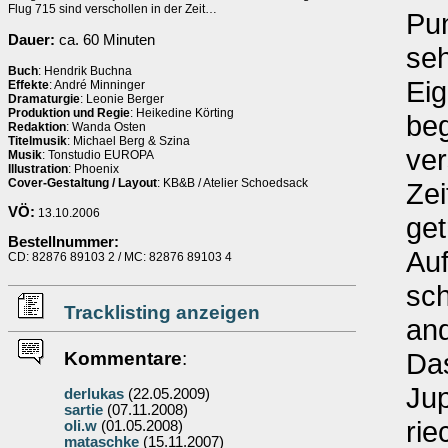
Flug 715 sind verschollen in der Zeit…
Pun
Dauer:
ca. 60 Minuten
seh
Buch
: Hendrik Buchna
Eig
Effekte
: André Minninger
Dramaturgie
: Leonie Berger
Produktion und Regie
: Heikedine Körting
beg
Redaktion
: Wanda Osten
Titelmusik
: Michael Berg & Szina
ver
Musik
: Tonstudio EUROPA
Illustration
: Phoenix
Cover-Gestaltung / Layout
: KB&B / Atelier Schoedsack
Zei
VÖ:
13.10.2006
get
Bestellnummer:
Au
CD: 82876 89103 2 / MC: 82876 89103 4
sch
Tracklisting anzeigen
and
Das
Kommentare
:
Jup
derlukas
(22.05.2009)
sartie
(07.11.2008)
rie
oli.w
(01.05.2008)
mataschke
(15.11.2007)