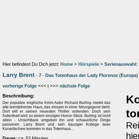
Hier befindest Du Dich jetzt:
Home
>
Hörspiele
>
Serienauswahl
:
Larry Brent
-
7
-
Das Totenhaus der Lady Florence
(
Europa
)
vorherige Folge
<<< | >>>
nächste Folge
Beschreibung:
K
Der populäre englische Krimi-Autor Richard Burling mietet das
alte leerstehende Haus, das einsam in einer Moorgegend steht.
to
Dort will er seinen neuesten Thriller vollenden. Doch sein
Aufenthalt wird zu einem einzigen Horror-Stück. Burling ist nicht
allein - Unsichtbare umgeben ihn und schauerliche Dinge
Rei
passieren. Larry Brent und sein kauziger Kollege Iwan
Kunaritschew kommen in das Totenhaus...
hie
Dauer:
ca. 52 Minuten