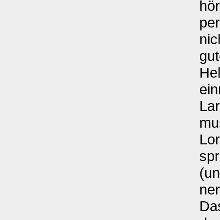
hör
per
nic
gut
He
ein
Lar
mus
Lo
spr
(un
nen
Das