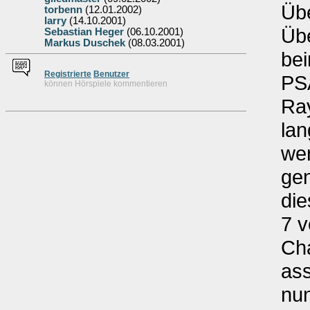
Üb
torbenn
(12.01.2002)
larry
(14.10.2001)
Üb
Sebastian Heger
(06.10.2001)
Markus Duschek
(08.03.2001)
bei
Re
g
istrierte
Benutzer
PS
können Hörspiele kommentieren
Ray
lan
we
gen
die
7 
Ch
as
nu