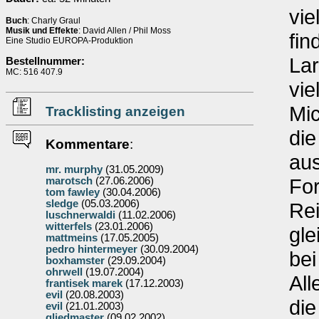
vie
Buch
: Charly Graul
Musik und Effekte
: David Allen / Phil Moss
fin
Eine Studio EUROPA-Produktion
Lar
Bestellnummer:
MC: 516 407.9
vie
Mic
Tracklisting anzeigen
die
Kommentare
:
aus
mr. murphy
(31.05.2009)
For
marotsch
(27.06.2006)
tom fawley
(30.04.2006)
sledge
(05.03.2006)
Rei
luschnerwaldi
(11.02.2006)
witterfels
(23.01.2006)
gle
mattmeins
(17.05.2005)
pedro hintermeyer
(30.09.2004)
bei
boxhamster
(29.09.2004)
ohrwell
(19.07.2004)
All
frantisek marek
(17.12.2003)
evil
(20.08.2003)
die
evil
(21.01.2003)
gliedmaster
(09.02.2002)