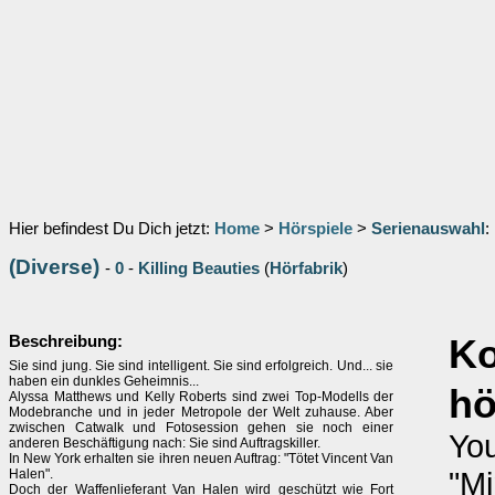
Hier befindest Du Dich jetzt:
Home
>
Hörspiele
>
Serienauswahl
:
(Diverse)
-
0
-
Killing Beauties
(
Hörfabrik
)
Beschreibung:
Ko
Sie sind jung. Sie sind intelligent. Sie sind erfolgreich. Und... sie
haben ein dunkles Geheimnis...
h
Alyssa Matthews und Kelly Roberts sind zwei Top-Modells der
Modebranche und in jeder Metropole der Welt zuhause. Aber
zwischen Catwalk und Fotosession gehen sie noch einer
Yo
anderen Beschäftigung nach: Sie sind Auftragskiller.
In New York erhalten sie ihren neuen Auftrag: "Tötet Vincent Van
"Mi
Halen".
Doch der Waffenlieferant Van Halen wird geschützt wie Fort