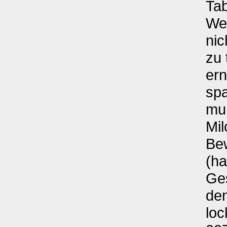
Ta
Wen
nic
zu 
ern
spa
mu
Mil
Bew
(h
Ges
den
loc