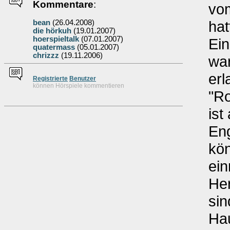
Kommentare
:
vo
hat
bean
(26.04.2008)
die hörkuh
(19.01.2007)
hoerspieltalk
(07.01.2007)
Ein
quatermass
(05.01.2007)
chrizzz
(19.11.2006)
war
erl
Re
g
istrierte
Benutzer
können Hörspiele kommentieren
"Ro
ist
Eng
kö
ei
Her
sin
Hau