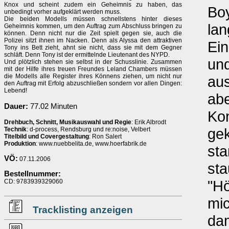
Knox und scheint zudem ein Geheimnis zu haben, das
Boy
unbedingt vorher aufgeklärt werden muss.
Die beiden Modells müssen schnellstens hinter dieses
lan
Geheimnis kommen, um den Auftrag zum Abschluss bringen zu
können. Denn nicht nur die Zeit spielt gegen sie, auch die
Polizei sitzt ihnen im Nacken. Denn als Alyssa den attraktiven
Ein
Tony ins Bett zieht, ahnt sie nicht, dass sie mit dem Gegner
schläft. Denn Tony ist der ermittelnde Lieutenant des NYPD.
und
Und plötzlich stehen sie selbst in der Schusslinie. Zusammen
mit der Hilfe ihres treuen Freundes Leland Chambers müssen
die Modells alle Register ihres Könnens ziehen, um nicht nur
aus
den Auftrag mit Erfolg abzuschließen sondern vor allen Dingen:
Lebend!
abe
Dauer:
77.02 Minuten
Ko
Drehbuch, Schnitt, Musikauswahl und Regie
: Erik Albrodt
ge
Technik
: d-process, Rendsburg und re:noise, Velbert
Titelbild und Covergestaltung
: Ron Salert
Produktion
: www.nuebbelita.de, www.hoerfabrik.de
st
VÖ:
07.11.2006
sta
Bestellnummer:
"Hö
CD: 9783939329060
mic
Tracklisting anzeigen
dam