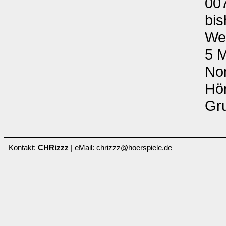
007
bis
Wer
5 M
Nom
Hör
Gr
Kontakt:
CHRizzz
| eMail: chrizzz@hoerspiele.de